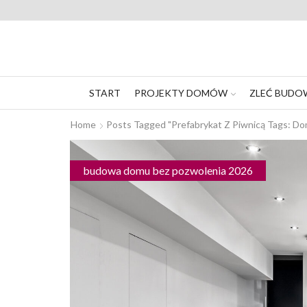
START
PROJEKTY DOMÓW
ZLEĆ BUDO
Home
Posts Tagged "prefabrykat Z Piwnicą Tags: 
budowa domu bez pozwolenia 2026