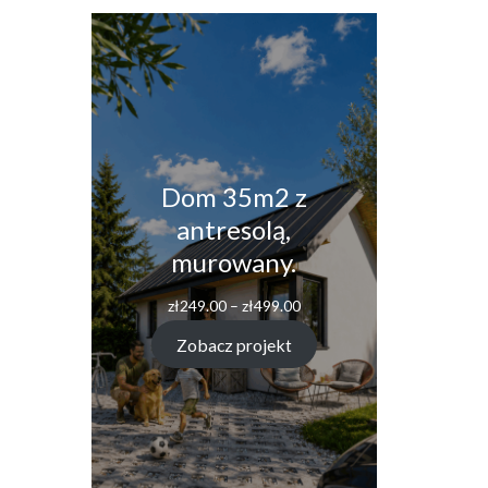
Dom 35m2 z
antresolą,
murowany.
Zakres
zł
249.00
–
zł
499.00
cen:
od
Zobacz projekt
zł249.00
do
zł499.00