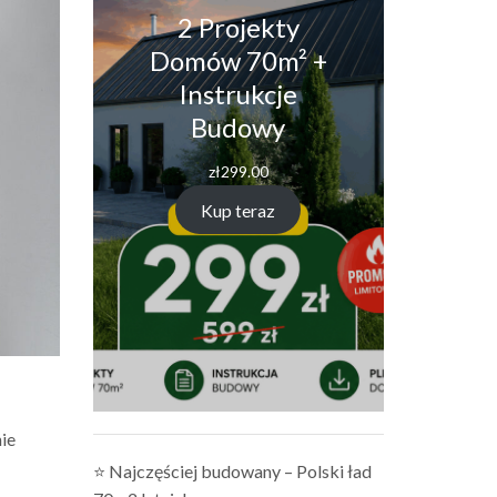
2 Projekty
Domów 70m² +
Instrukcje
Budowy
zł
299.00
Kup teraz
ie
⭐ Najczęściej budowany – Polski ład