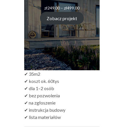
Zakres
zł
249.00
–
zł
499.00
cen:
od
Zobacz projekt
zł249.00
do
zł499.00
✔ 35m2
✔ koszt ok. 60tys
✔ dla 1–2 osób
✔ bez pozwolenia
✔ na zgłoszenie
✔ instrukcja budowy
✔ lista materiałów