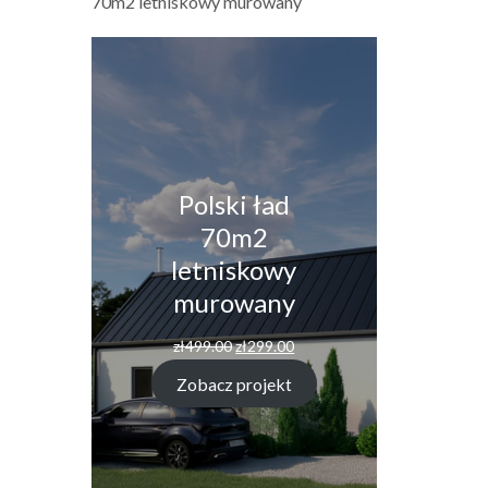
70m2 letniskowy murowany
Polski ład
70m2
letniskowy
murowany
Pierwotna
Aktualna
zł
499.00
zł
299.00
cena
cena
wynosiła:
wynosi:
Zobacz projekt
zł499.00.
zł299.00.