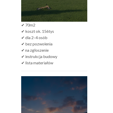
✔ 70m2
✔ koszt ok. 156tys
✔ dla 2–4 osób
✔ bez pozwolenia
✔ na zgłoszenie
✔ instrukcja budowy
✔ lista materiałów