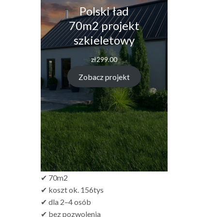
Polski ład
70m2 projekt
szkieletowy
zł
299.00
Zobacz projekt
✔ 70m2
✔ koszt ok. 156tys
✔ dla 2–4 osób
✔ bez pozwolenia