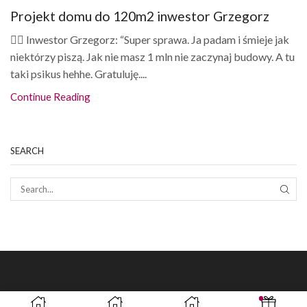
Projekt domu do 120m2 inwestor Grzegorz
👷‍♂️ Inwestor Grzegorz: “Super sprawa. Ja padam i śmieje jak
niektórzy piszą. Jak nie masz 1 mln nie zaczynaj budowy. A tu
taki psikus hehhe. Gratuluję....
Continue Reading
SEARCH
SEAR