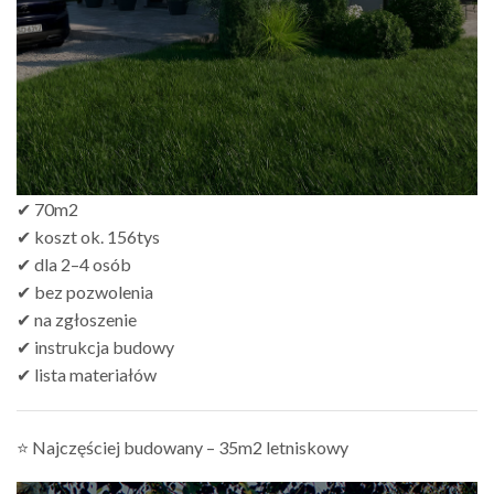
✔ 70m2
✔ koszt ok. 156tys
✔ dla 2–4 osób
✔ bez pozwolenia
✔ na zgłoszenie
✔ instrukcja budowy
✔ lista materiałów
⭐ Najczęściej budowany – 35m2 letniskowy