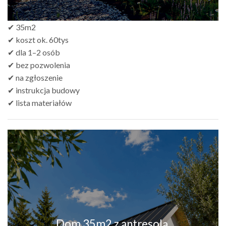
✔ 35m2
✔ koszt ok. 60tys
✔ dla 1–2 osób
✔ bez pozwolenia
✔ na zgłoszenie
✔ instrukcja budowy
✔ lista materiałów
Dom 35m2 z antresolą,