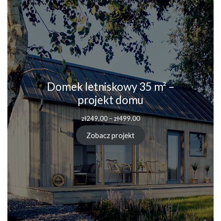
Domek letniskowy 35 m² –
projekt domu
Zakres
zł
249.00
–
zł
499.00
cen:
od
Zobacz projekt
zł249.00
do
zł499.00