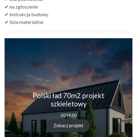
✔ na zgłoszenie
✔ instrukcja budowy
✔ lista materiałów
Polski ład 70m2 projekt
szkieletowy
zł
299.00
Zobacz projekt