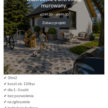
murowany.
Zakres
zł
249.00
–
zł
499.00
cen:
od
Zobacz projekt
zł249.00
do
zł499.00
✔ 35m2
✔ koszt ok. 120tys
✔ dla 1–3 osób
✔ bez pozwolenia
✔ na zgłoszenie
✔ instrukcja budowy