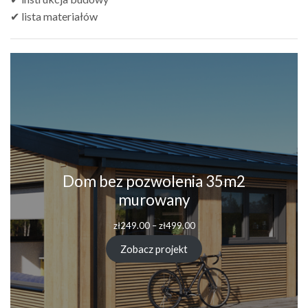
✔ lista materiałów
Dom bez pozwolenia 35m2
murowany
Zakres
zł
249.00
–
zł
499.00
cen:
od
Zobacz projekt
zł249.00
do
zł499.00