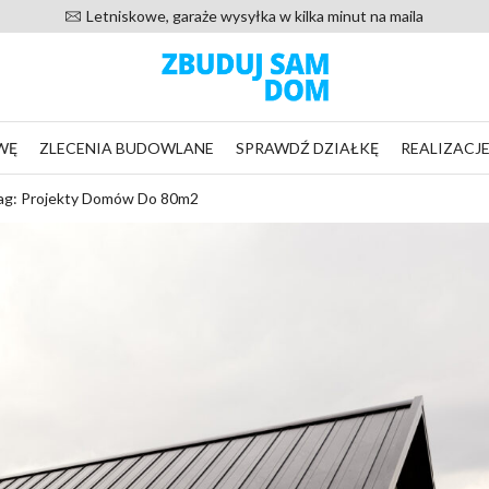
20 000 zadowolonych klientów od 20
WĘ
ZLECENIA BUDOWLANE
SPRAWDŹ DZIAŁKĘ
REALIZACJ
ag: Projekty Domów Do 80m2