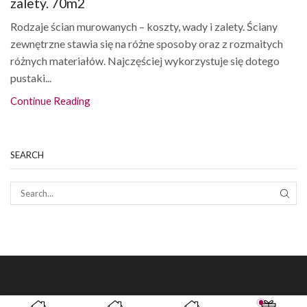
zalety. 70m2
Rodzaje ścian murowanych – koszty, wady i zalety. Ściany
zewnętrzne stawia się na różne sposoby oraz z rozmaitych
różnych materiałów. Najczęściej wykorzystuje się dotego
pustaki...
Continue Reading
SEARCH
SEAR