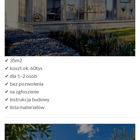
zł499.00
✔ 35m2
✔ koszt ok. 60tys
✔ dla 1–2 osób
✔ bez pozwolenia
✔ na zgłoszenie
✔ instrukcja budowy
✔ lista materiałów