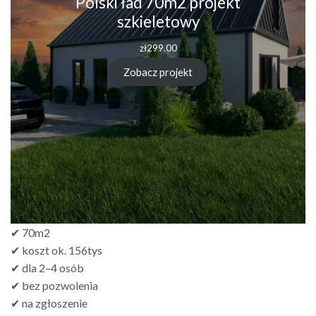
Polski ład 70m2 projekt
szkieletowy
zł
299.00
Zobacz projekt
✔ 70m2
✔ koszt ok. 156tys
✔ dla 2–4 osób
✔ bez pozwolenia
✔ na zgłoszenie