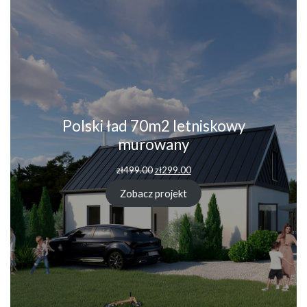
Polski ład 70m2 letniskowy
murowany
Pierwotna
Aktualna
zł
499.00
zł
299.00
cena
cena
wynosiła:
wynosi:
Zobacz projekt
zł499.00.
zł299.00.