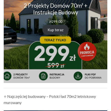
2 Projekty Domów 70m² +
Instrukcje Budowy
zł
299.00
Kup teraz
⭐ Najczęściej budowany – Polski ład 70m2 letniskowy
murowany