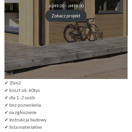
Zakres
zł
249.00
–
zł
499.00
cen:
od
Zobacz projekt
zł249.00
do
zł499.00
✔ 35m2
✔ koszt ok. 60tys
✔ dla 1–2 osób
✔ bez pozwolenia
✔ na zgłoszenie
✔ instrukcja budowy
✔ lista materiałów