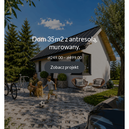
Dom 35m2 z antresolą,
murowany.
Zakres
zł
249.00
–
zł
499.00
cen:
od
Zobacz projekt
zł249.00
do
zł499.00