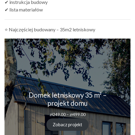
✔ instrukcja budowy
✔ lista materiałów
⭐ Najczęściej budowany – 35m2 letniskowy
Domek letniskowy 35 m² –
projekt domu
Zakres
zł
249.00
–
zł
499.00
cen:
od
Zobacz projekt
zł249.00
do