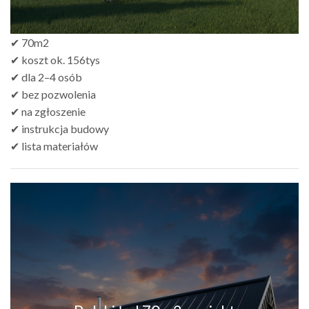
✔ 70m2
✔ koszt ok. 156tys
✔ dla 2–4 osób
✔ bez pozwolenia
✔ na zgłoszenie
✔ instrukcja budowy
✔ lista materiałów