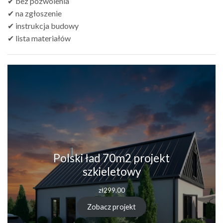
✔ bez pozwolenia
✔ na zgłoszenie
✔ instrukcja budowy
✔ lista materiałów
Polski ład 70m2 projekt
szkieletowy
zł
299.00
Zobacz projekt