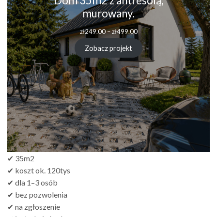
Dom 35m2 z antresolą,
murowany.
Zakres
zł
249.00
–
zł
499.00
cen:
od
Zobacz projekt
zł249.00
do
zł499.00
✔ 35m2
✔ koszt ok. 120tys
✔ dla 1–3 osób
✔ bez pozwolenia
✔ na zgłoszenie