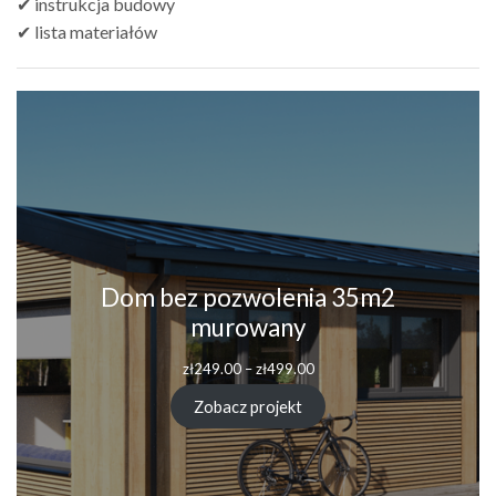
✔ instrukcja budowy
✔ lista materiałów
Dom bez pozwolenia 35m2
murowany
Zakres
zł
249.00
–
zł
499.00
cen:
od
Zobacz projekt
zł249.00
do
zł499.00