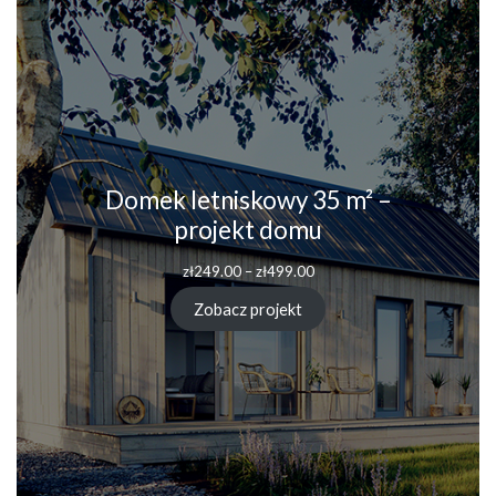
Domek letniskowy 35 m² –
projekt domu
Zakres
zł
249.00
–
zł
499.00
cen:
od
Zobacz projekt
zł249.00
do
zł499.00