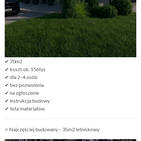
✔ 70m2
✔ koszt ok. 156tys
✔ dla 2–4 osób
✔ bez pozwolenia
✔ na zgłoszenie
✔ instrukcja budowy
✔ lista materiałów
⭐ Najczęściej budowany – 35m2 letniskowy