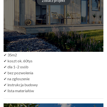
Zobacz projekt
zł249.00
do
zł499.00
✔ 35m2
✔ koszt ok. 60tys
✔ dla 1–2 osób
✔ bez pozwolenia
✔ na zgłoszenie
✔ instrukcja budowy
✔ lista materiałów