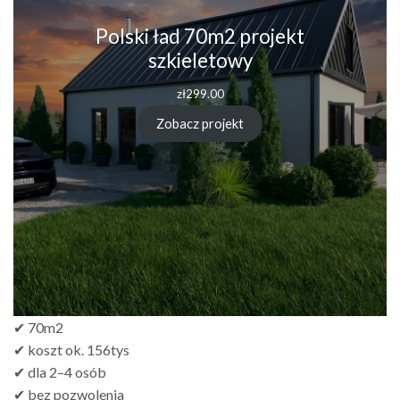
Polski ład 70m2 projekt
szkieletowy
zł
299.00
Zobacz projekt
✔ 70m2
✔ koszt ok. 156tys
✔ dla 2–4 osób
✔ bez pozwolenia