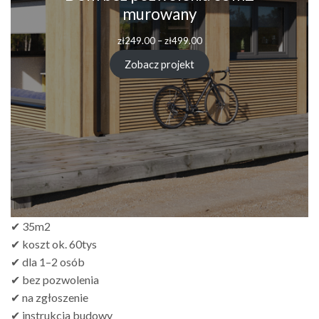
murowany
Zakres
zł
249.00
–
zł
499.00
cen:
od
Zobacz projekt
zł249.00
do
zł499.00
✔ 35m2
✔ koszt ok. 60tys
✔ dla 1–2 osób
✔ bez pozwolenia
✔ na zgłoszenie
✔ instrukcja budowy