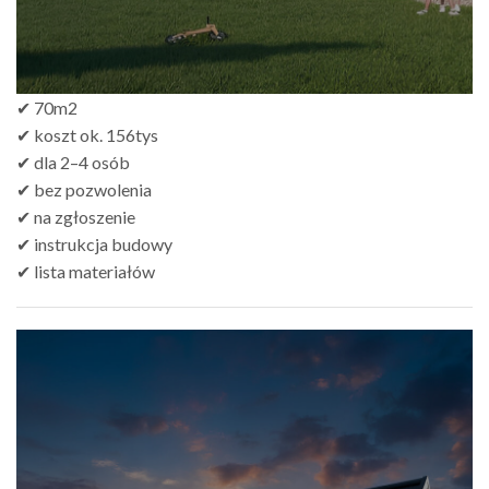
✔ 70m2
✔ koszt ok. 156tys
✔ dla 2–4 osób
✔ bez pozwolenia
✔ na zgłoszenie
✔ instrukcja budowy
✔ lista materiałów