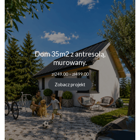
Dom 35m2 z antresolą,
murowany.
Zakres
zł
249.00
–
zł
499.00
cen:
od
Zobacz projekt
zł249.00
do
zł499.00