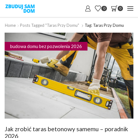
0
0
Home
Posts Tagged "taras Przy Domu"
Tag: Taras Przy Domu
budowa domu bez pozwolenia 2026
Jak zrobić taras betonowy samemu – poradnik
2026