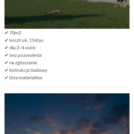
✔ 70m2
✔ koszt ok. 156tys
✔ dla 2–4 osób
✔ bez pozwolenia
✔ na zgłoszenie
✔ instrukcja budowy
✔ lista materiałów