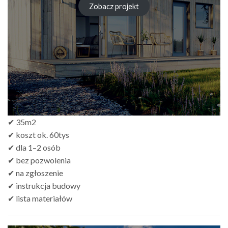
od
Zobacz projekt
zł249.00
do
zł499.00
✔ 35m2
✔ koszt ok. 60tys
✔ dla 1–2 osób
✔ bez pozwolenia
✔ na zgłoszenie
✔ instrukcja budowy
✔ lista materiałów