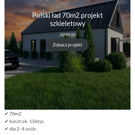
Polski ład 70m2 projekt
szkieletowy
zł
299.00
Zobacz projekt
✔ 70m2
✔ koszt ok. 156tys
✔ dla 2–4 osób