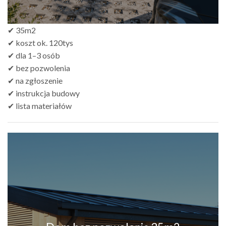
✔ 35m2
✔ koszt ok. 120tys
✔ dla 1–3 osób
✔ bez pozwolenia
✔ na zgłoszenie
✔ instrukcja budowy
✔ lista materiałów