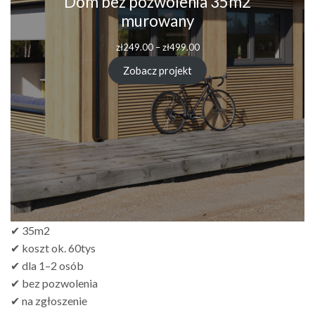
Dom bez pozwolenia 35m2
murowany
Zakres
zł
249.00
–
zł
499.00
cen:
od
Zobacz projekt
zł249.00
do
zł499.00
✔ 35m2
✔ koszt ok. 60tys
✔ dla 1–2 osób
✔ bez pozwolenia
✔ na zgłoszenie