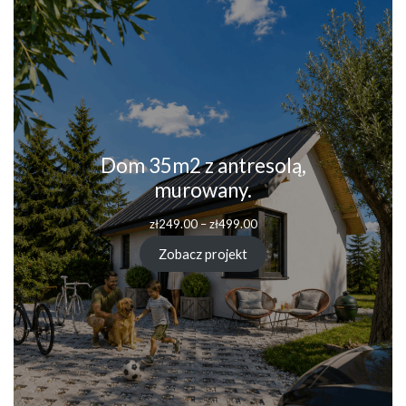
Dom 35m2 z antresolą,
murowany.
Zakres
zł
249.00
–
zł
499.00
cen:
od
Zobacz projekt
zł249.00
do
zł499.00