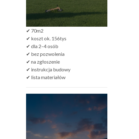
✔ 70m2
✔ koszt ok. 156tys
✔ dla 2–4 osób
✔ bez pozwolenia
✔ na zgłoszenie
✔ instrukcja budowy
✔ lista materiałów