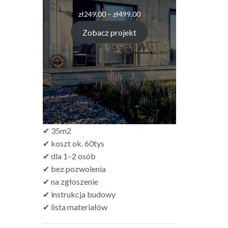
Zakres
zł
249.00
–
zł
499.00
cen:
od
Zobacz projekt
zł249.00
do
zł499.00
✔ 35m2
✔ koszt ok. 60tys
✔ dla 1–2 osób
✔ bez pozwolenia
✔ na zgłoszenie
✔ instrukcja budowy
✔ lista materiałów