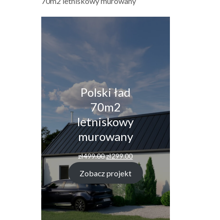
70m2 letniskowy murowany
Polski ład
70m2
letniskowy
murowany
Pierwotna
Aktualna
zł
499.00
zł
299.00
cena
cena
wynosiła:
wynosi:
Zobacz projekt
zł499.00.
zł299.00.