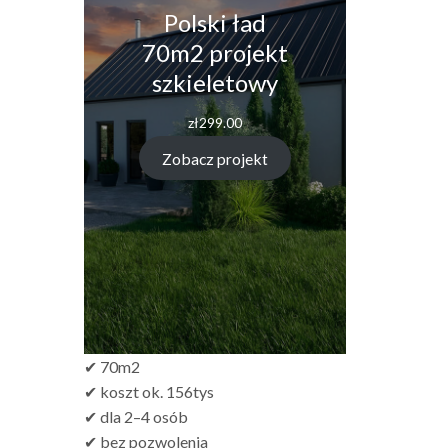
Polski ład
70m2 projekt
szkieletowy
zł
299.00
Zobacz projekt
✔ 70m2
✔ koszt ok. 156tys
✔ dla 2–4 osób
✔ bez pozwolenia