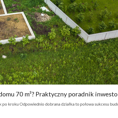
domu 70 m²? Praktyczny poradnik inwesto
k po kroku Odpowiednio dobrana działka to połowa sukcesu bu