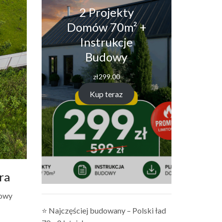
2 Projekty
Domów 70m² +
Instrukcje
Budowy
zł
299.00
Kup teraz
ra
dowy
⭐ Najczęściej budowany – Polski ład