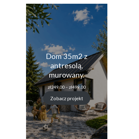
Dom 35m2 z
antresolą,
murowany.
Zakres
zł
249.00
–
zł
499.00
cen:
od
Zobacz projekt
zł249.00
do
zł499.00