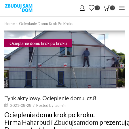
0
0
Home
Ocieplanie Domu Krok Po Kroku
Ocieplanie domu krok po kroku
Tynk akrylowy. Ocieplenie domu. cz.8
2021-08-28
/
Posted by
admin
Ocieplenie domu krok po kroku.
Firma
Haharbud
i
Zbudujsamdom
prezentują