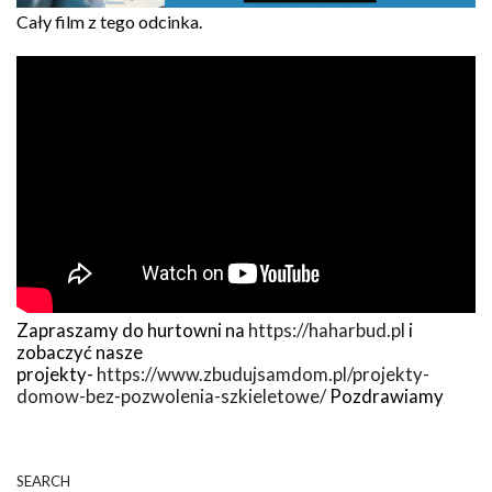
Cały film z tego odcinka.
Zapraszamy do hurtowni na
https://haharbud.pl
i
zobaczyć nasze
projekty-
https://www.zbudujsamdom.pl/projekty-
domow-bez-pozwolenia-szkieletowe/
Pozdrawiamy
SEARCH