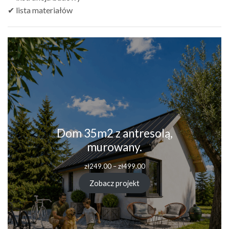
✔ lista materiałów
Dom 35m2 z antresolą,
murowany.
zł
249.00
–
zł
499.00
Zobacz projekt