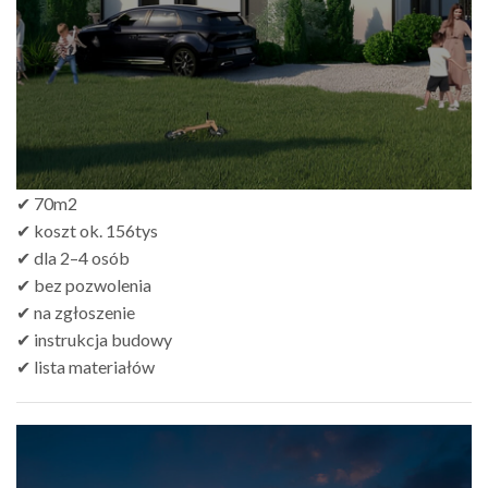
✔ 70m2
✔ koszt ok. 156tys
✔ dla 2–4 osób
✔ bez pozwolenia
✔ na zgłoszenie
✔ instrukcja budowy
✔ lista materiałów