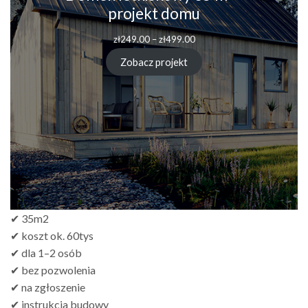
projekt domu
zł
249.00
–
zł
499.00
Zobacz projekt
✔ 35m2
✔ koszt ok. 60tys
✔ dla 1–2 osób
✔ bez pozwolenia
✔ na zgłoszenie
✔ instrukcja budowy