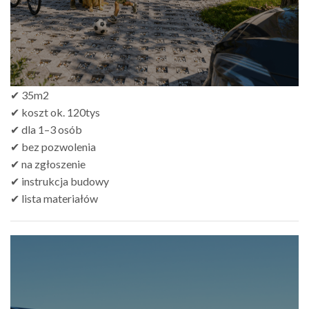
✔ 35m2
✔ koszt ok. 120tys
✔ dla 1–3 osób
✔ bez pozwolenia
✔ na zgłoszenie
✔ instrukcja budowy
✔ lista materiałów