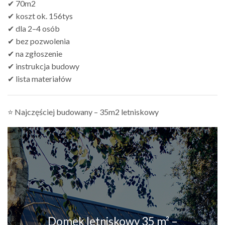
✔ 70m2
✔ koszt ok. 156tys
✔ dla 2–4 osób
✔ bez pozwolenia
✔ na zgłoszenie
✔ instrukcja budowy
✔ lista materiałów
⭐ Najczęściej budowany – 35m2 letniskowy
Domek letniskowy 35 m² –