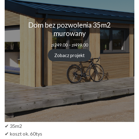
Dom bez pozwolenia 35m2
murowany
zł
249.00
–
zł
499.00
Zobacz projekt
✔ 35m2
✔ koszt ok. 60tys