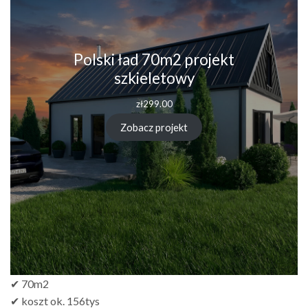
Polski ład 70m2 projekt
szkieletowy
zł
299.00
Zobacz projekt
✔ 70m2
✔ koszt ok. 156tys