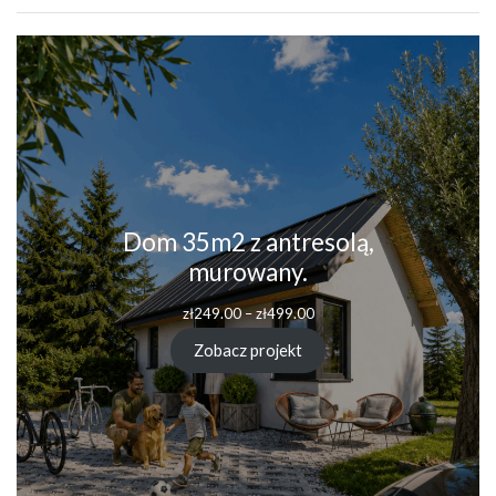
Dom 35m2 z antresolą,
murowany.
zł
249.00
–
zł
499.00
Zobacz projekt