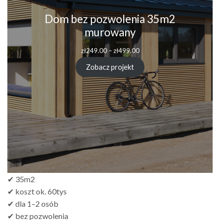
Dom bez pozwolenia 35m2
murowany
zł
249.00
–
zł
499.00
Zobacz projekt
✔ 35m2
✔ koszt ok. 60tys
✔ dla 1–2 osób
✔ bez pozwolenia