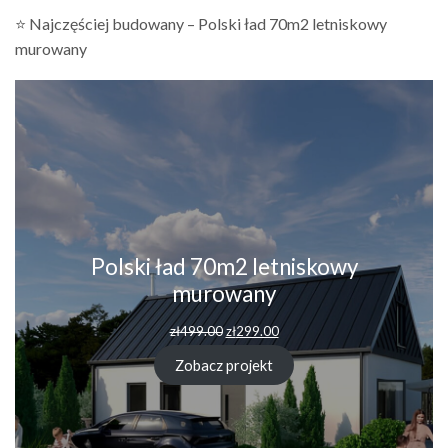
⭐ Najczęściej budowany – Polski ład 70m2 letniskowy
murowany
Polski ład 70m2 letniskowy
murowany
zł
499.00
zł
299.00
Zobacz projekt