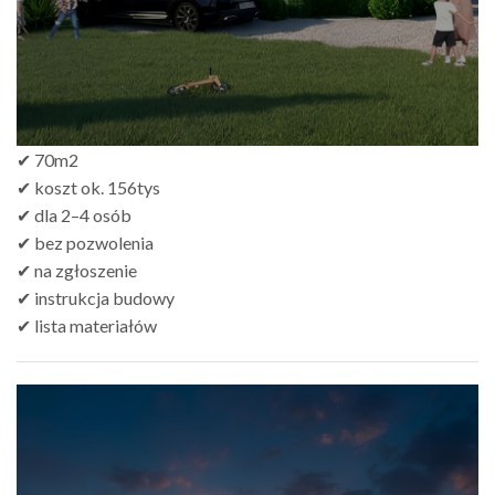
✔ 70m2
✔ koszt ok. 156tys
✔ dla 2–4 osób
✔ bez pozwolenia
✔ na zgłoszenie
✔ instrukcja budowy
✔ lista materiałów