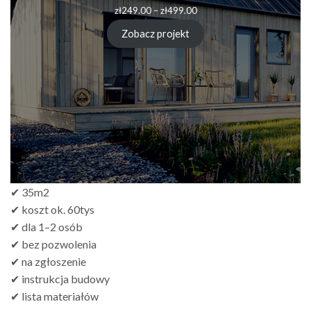
zł
249.00
–
zł
499.00
Zobacz projekt
✔ 35m2
✔ koszt ok. 60tys
✔ dla 1–2 osób
✔ bez pozwolenia
✔ na zgłoszenie
✔ instrukcja budowy
✔ lista materiałów