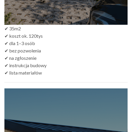
✔ 35m2
✔ koszt ok. 120tys
✔ dla 1–3 osób
✔ bez pozwolenia
✔ na zgłoszenie
✔ instrukcja budowy
✔ lista materiałów