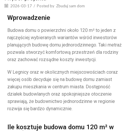
2026-03-17
/
Posted by
Zbuduj sam dom
Wprowadzenie
Budowa
domu
o
powierzchni
około
120
m²
to
jeden
z
najczęściej
wybieranych
wariantów
wśród
inwestorów
planujących
budowę
domu
jednorodzinnego.
Taki
metraż
pozwala
stworzyć
komfortową
przestrzeń
dla
rodziny
oraz
zachować
rozsądne
koszty
inwestycji.
W
Legnicy
oraz
w
okolicznych
miejscowościach
coraz
więcej
osób
decyduje
się
na
budowę
domu
zamiast
zakupu
mieszkania
w
centrum
miasta.
Dostępność
działek
budowlanych
oraz
spokojniejsze
otoczenie
sprawiają,
że
budownictwo
jednorodzinne
w
regionie
rozwija
się
bardzo
dynamicznie.
Ile kosztuje budowa domu 120 m² w