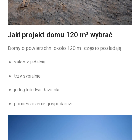
Jaki projekt domu 120 m² wybrać
Domy
o
powierzchni
około
120
m²
często
posiadają:
salon
z
jadalnią
trzy
sypialnie
jedną
lub
dwie
łazienki
pomieszczenie
gospodarcze