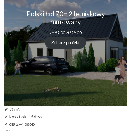
Polski ład 70m2 letniskowy
murowany
zł
499.00
zł
299.00
Zobacz projekt
✔ 70m2
✔ koszt ok. 156tys
✔ dla 2–4 osób