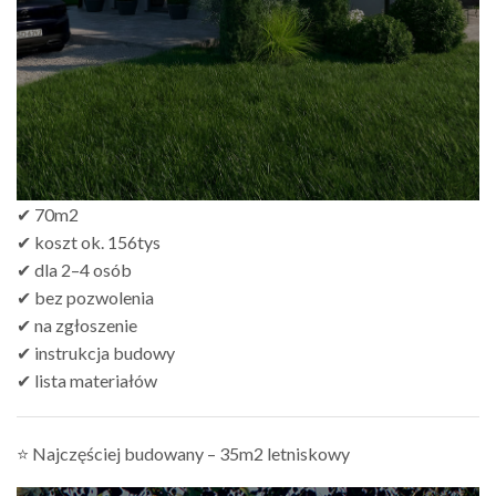
✔ 70m2
✔ koszt ok. 156tys
✔ dla 2–4 osób
✔ bez pozwolenia
✔ na zgłoszenie
✔ instrukcja budowy
✔ lista materiałów
⭐ Najczęściej budowany – 35m2 letniskowy