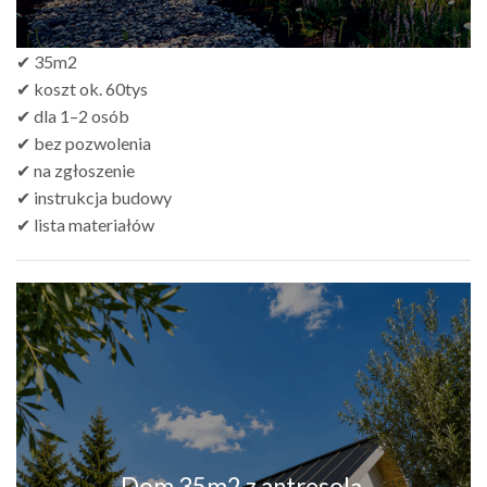
✔ 35m2
✔ koszt ok. 60tys
✔ dla 1–2 osób
✔ bez pozwolenia
✔ na zgłoszenie
✔ instrukcja budowy
✔ lista materiałów
Dom 35m2 z antresolą,