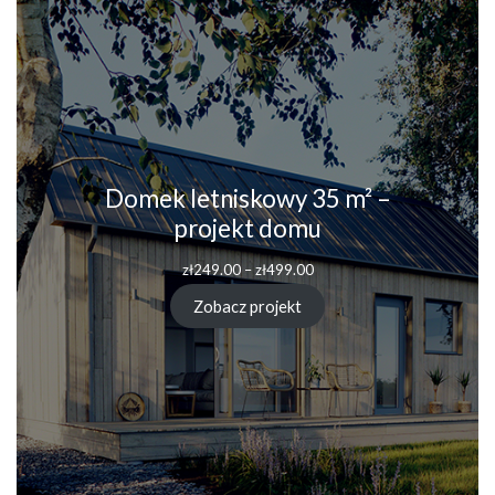
Domek letniskowy 35 m² –
projekt domu
zł
249.00
–
zł
499.00
Zobacz projekt