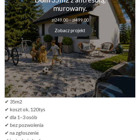
murowany.
zł
249.00
–
zł
499.00
Zobacz projekt
✔ 35m2
✔ koszt ok. 120tys
✔ dla 1–3 osób
✔ bez pozwolenia
✔ na zgłoszenie