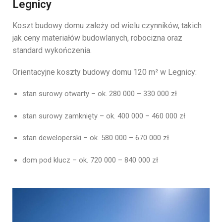
Legnicy
Koszt
budowy
domu
zależy
od
wielu
czynników,
takich
jak
ceny
materiałów
budowlanych,
robocizna
oraz
standard
wykończenia.
Orientacyjne
koszty
budowy
domu
120
m²
w
Legnicy:
stan
surowy
otwarty –
ok.
280
000 –
330
000
zł
stan
surowy
zamknięty –
ok.
400
000 –
460
000
zł
stan
deweloperski –
ok.
580
000 –
670
000
zł
dom
pod
klucz –
ok.
720
000 –
840
000
zł