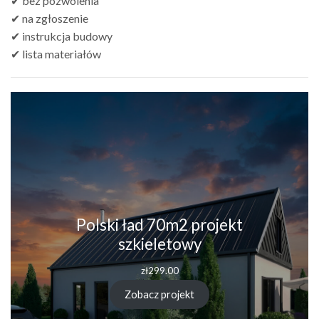
✔ bez pozwolenia
✔ na zgłoszenie
✔ instrukcja budowy
✔ lista materiałów
Polski ład 70m2 projekt
szkieletowy
zł
299.00
Zobacz projekt