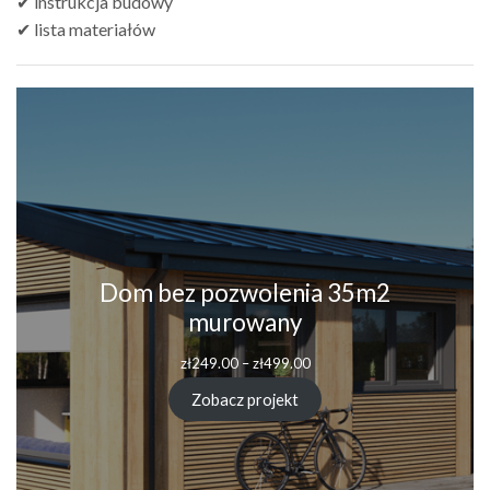
✔ instrukcja budowy
✔ lista materiałów
Dom bez pozwolenia 35m2
murowany
zł
249.00
–
zł
499.00
Zobacz projekt