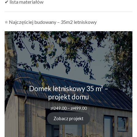
✔ lista materiałów
⭐ Najczęściej budowany – 35m2 letniskowy
Domek letniskowy 35 m² –
projekt domu
zł
249.00
–
zł
499.00
Zobacz projekt