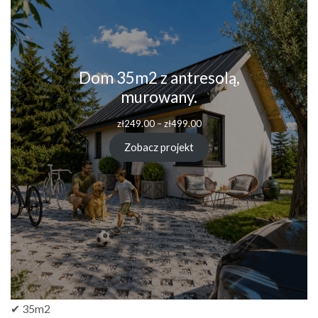
Dom 35m2 z antresolą,
murowany.
zł
249.00
–
zł
499.00
Zobacz projekt
✔ 35m2