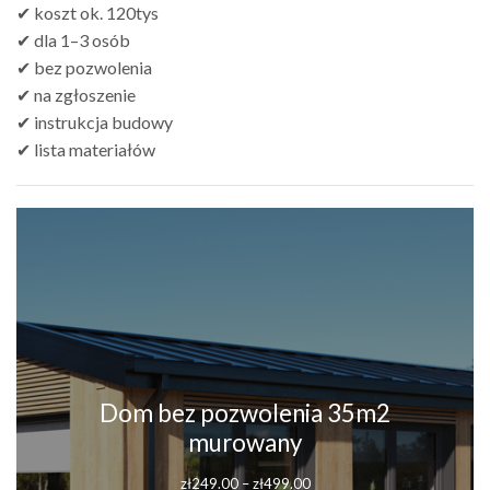
✔ koszt ok. 120tys
✔ dla 1–3 osób
✔ bez pozwolenia
✔ na zgłoszenie
✔ instrukcja budowy
✔ lista materiałów
Dom bez pozwolenia 35m2
murowany
zł
249.00
–
zł
499.00