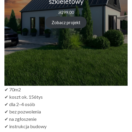
szkieletowy
zł
299.00
Zobacz projekt
✔ 70m2
✔ koszt ok. 156tys
✔ dla 2–4 osób
✔ bez pozwolenia
✔ na zgłoszenie
✔ instrukcja budowy