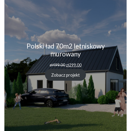
Polski ład 70m2 letniskowy
murowany
zł
499.00
zł
299.00
Zobacz projekt