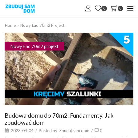
0
0
Home
Nowy Ład 70m2 Projekt
Nowy Ład 70m2 projekt
Budowa domu do 70m2. Fundamenty. Jak
zbudować dom
2023-04-04
/
Posted by
Zbuduj sam dom
/
0