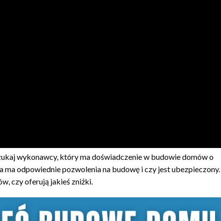
zukaj wykonawcy, który ma doświadczenie w budowie domów o
 ma odpowiednie pozwolenia na budowę i czy jest ubezpieczony. 
 czy oferują jakieś zniżki.