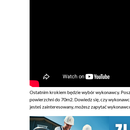
Ostatnim krokiem będzie wybór wykonawcy. Pos
powierzchni do 70m2. Dowiedz się, czy wykonawca
jesteś zainteresowany, możesz zapytać wykonawców,