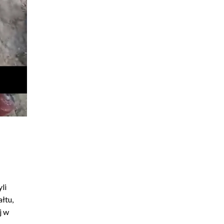
li
łtu,
j w