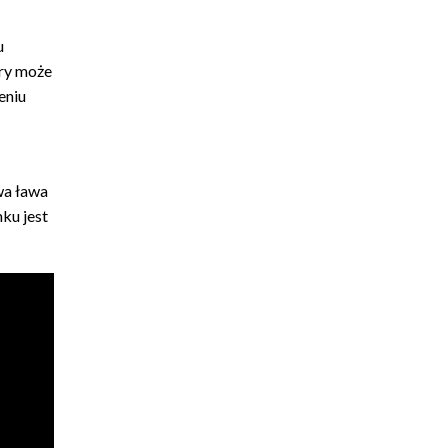
u
óry może
eniu
wa ława
nku jest