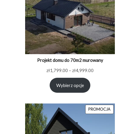
Projekt domu do 70m2 murowany
Zakres
zł
1,799.00
–
zł
4,999.00
cen:
Wybierz opcje
od
zł1,799.00
do
zł4,999.00
PRODUKT
PROMOCJA
W
PROMOCJI