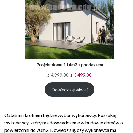
Projekt domu 114m2 z poddaszem
Pierwotna
Aktualna
zł
4,999.00
zł
3,499.00
cena
cena
Dowiedz się więcej
wynosiła:
wynosi:
zł4,999.00.
zł3,499.00.
Ostatnim krokiem będzie wybór wykonawcy. Poszukaj
wykonawcy, który ma doświadczenie w budowie domów o
powierzchni do 70m2. Dowiedz się, czy wykonawca ma