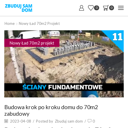
0
0
Home
Nowy Ład 70m2 Projekt
Nowy Ład 70m2 projekt
Budowa krok po kroku domu do 70m2
zabudowy
2023-04-08
/
Posted by
Zbuduj sam dom
/
0