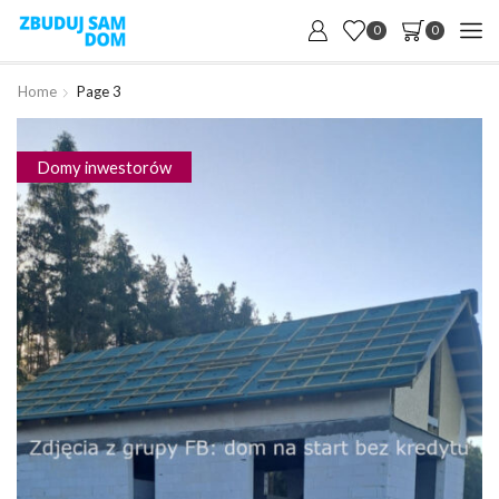
0
0
Home
Page 3
Domy inwestorów