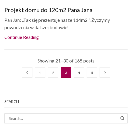
Projekt domu do 120m2 Pana Jana
Pan Jan: ,,Tak się prezentuje nasze 114m2 “. Życzymy
powodzenia w dalszej budowie!
Continue Reading
Showing 21–30 of 165 posts
1
2
3
4
5
SEARCH
SEAR