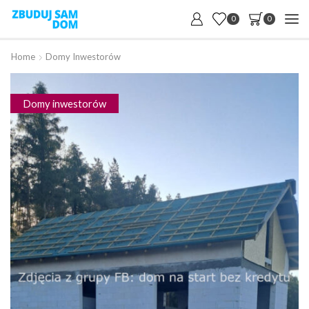
0
0
Home
Domy Inwestorów
Domy inwestorów