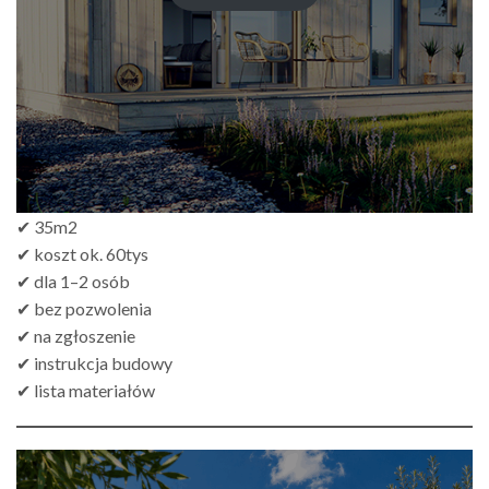
do
zł499.00
✔ 35m2
✔ koszt ok. 60tys
✔ dla 1–2 osób
✔ bez pozwolenia
✔ na zgłoszenie
✔ instrukcja budowy
✔ lista materiałów