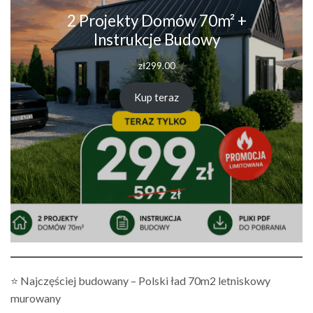
2 Projekty Domów 70m² +
Instrukcje Budowy
zł
299.00
Kup teraz
⭐ Najczęściej budowany – Polski ład 70m2 letniskowy
murowany