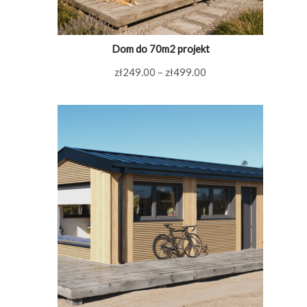
Dom do 70m2 projekt
Zakres
zł
249.00
–
zł
499.00
cen:
od
zł249.00
do
zł499.00