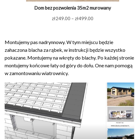
Dom bez pozwolenia 35m2 murowany
Zakres
zł
249.00
–
zł
499.00
cen:
od
Montujemy pas nadrynnowy. W tym miejscu będzie
zł249.00
zahaczona blacha za rąbek, w instrukcji będzie wszystko
do
pokazane. Montujemy na wkręty do blachy. Po każdej stronie
zł499.00
montujemy końcowe łaty od góry do dołu. One nam pomogą
w zamontowaniu wiatrownicy.