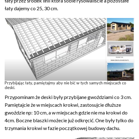
łaty przez środek linii która sobie rysowaliście a pozostałe
łaty dajemy co 25, 30 cm.
Przybijając łaty, pamiętajmy aby nie bić w tych samych miejscach co
deski.
Przypominam że deski były przybijane gwoździami co 3 cm.
Pamiętajcie że w miejscach krokwi, zastosujcie dłuższe
gwoździe np: 10 cm, a w miejscach gdzie nie ma krokwi do
4cm. Boczne blaszki możecie już odkręcić. One były tylko do
trzymania krokwi w fazie początkowej budowy dachu.