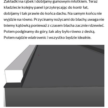
Zakładki na rąbek i dobijamy gumowym młotkiem. Teraz
kładziecie kolejny panel i przykręcając do kontr łat,
dobijamy i tak prawie do końca dachu. Na samym końcu nie
wyjdzie na równo. Przycinamy nożycami do blachy, uwaga nie
tniemy kątówką ponieważ z czasem blacha zacznie rdzewieć.
Potem podginamy do góry, tak aby było równo z deską.
Potem najdzie wiatrownic i wszystko będzie idealnie.