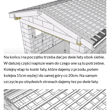
Na końcu i na początku trzeba dać po dwie łaty obok siebie.
W dalszej części napisze wam do czego one są tu potrzebne.
Kolejny etap to kontr łaty, które dajemy z przodu, potem
kolejna 15cm wyżej i do samej góry co 20cm. Na samym
szczycie po obydwóch stronach dajemy tez po dwie łaty.