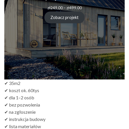
zł
249.00
–
zł
499.00
Zobacz projekt
✔ 35m2
✔ koszt ok. 60tys
✔ dla 1–2 osób
✔ bez pozwolenia
✔ na zgłoszenie
✔ instrukcja budowy
✔ lista materiałów