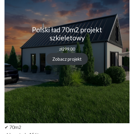
Polski ład 70m2 projekt
szkieletowy
zł
299.00
Zobacz projekt
✔ 70m2