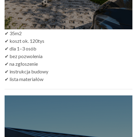
✔ 35m2
✔ koszt ok. 120tys
✔ dla 1–3 osób
✔ bez pozwolenia
✔ na zgłoszenie
✔ instrukcja budowy
✔ lista materiałów