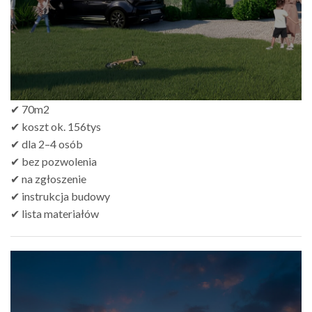
✔ 70m2
✔ koszt ok. 156tys
✔ dla 2–4 osób
✔ bez pozwolenia
✔ na zgłoszenie
✔ instrukcja budowy
✔ lista materiałów