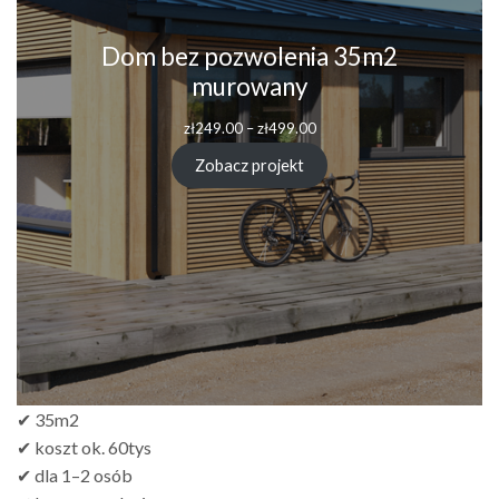
Dom bez pozwolenia 35m2
murowany
zł
249.00
–
zł
499.00
Zobacz projekt
✔ 35m2
✔ koszt ok. 60tys
✔ dla 1–2 osób