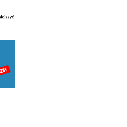
iejszyć
o