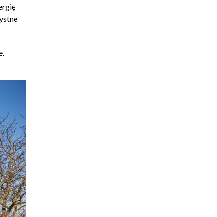
ergię
zystne
e.