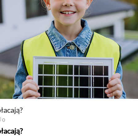
łacają?
0
łacają?