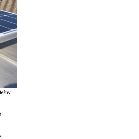
ależny
h
y