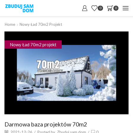
0
0
Home
Nowy Ład 70m2 Projekt
Nowy Ład 70m2 projekt
Darmowa baza projektów 70m2
2021-12-26
/
Posted by
Zbuduj sam dom
/
0