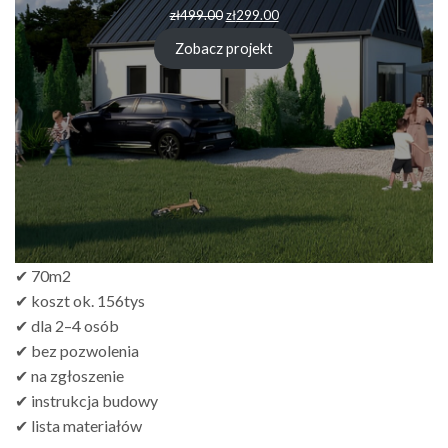
zł
499.00
zł
299.00
Zobacz projekt
✔ 70m2
✔ koszt ok. 156tys
✔ dla 2–4 osób
✔ bez pozwolenia
✔ na zgłoszenie
✔ instrukcja budowy
✔ lista materiałów