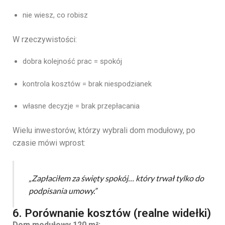
nie wiesz, co robisz
W rzeczywistości:
dobra kolejność prac = spokój
kontrola kosztów = brak niespodzianek
własne decyzje = brak przepłacania
Wielu inwestorów, którzy wybrali dom modułowy, po
czasie mówi wprost:
„Zapłaciłem za święty spokój… który trwał tylko do
podpisania umowy.”
6. Porównanie kosztów (realne widełki)
Dom modułowy 120 m²: