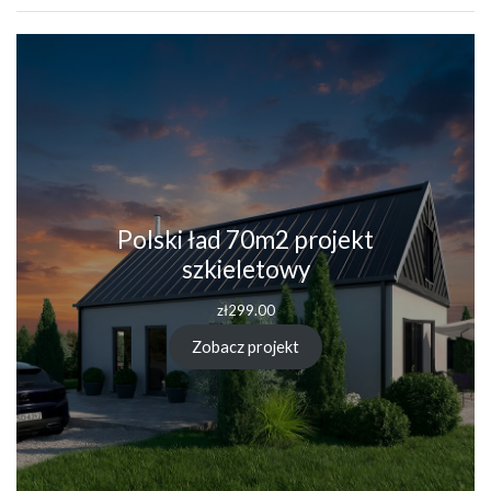
Polski ład 70m2 projekt
szkieletowy
zł
299.00
Zobacz projekt