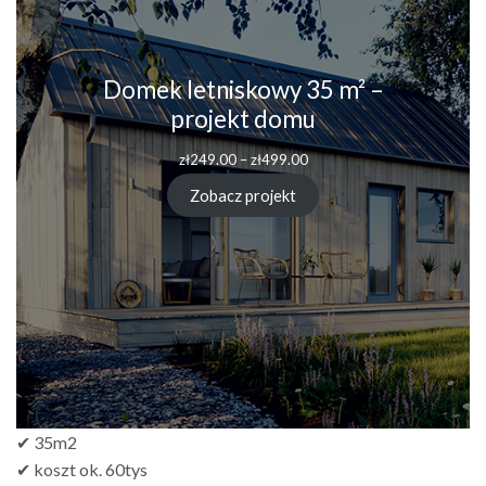
Domek letniskowy 35 m² –
projekt domu
zł
249.00
–
zł
499.00
Zobacz projekt
✔ 35m2
✔ koszt ok. 60tys