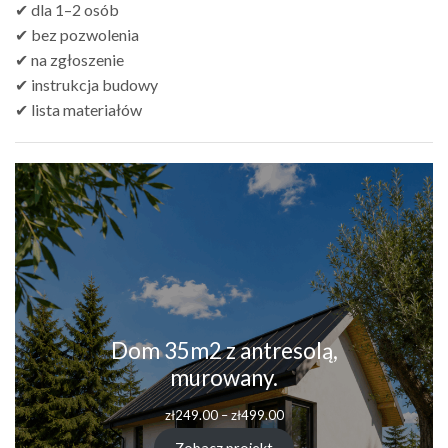
✔ dla 1–2 osób
✔ bez pozwolenia
✔ na zgłoszenie
✔ instrukcja budowy
✔ lista materiałów
Dom 35m2 z antresolą,
murowany.
zł
249.00
–
zł
499.00