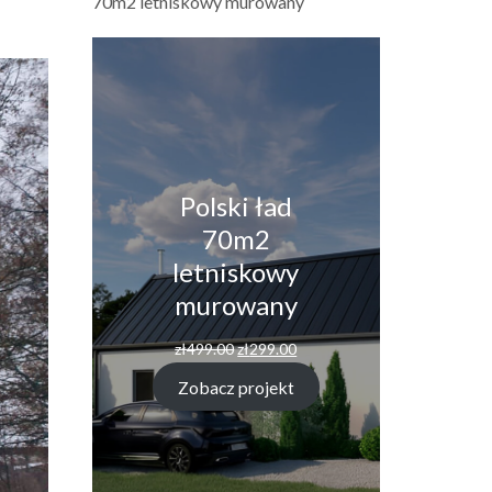
70m2 letniskowy murowany
Polski ład
70m2
letniskowy
murowany
zł
499.00
zł
299.00
Zobacz projekt