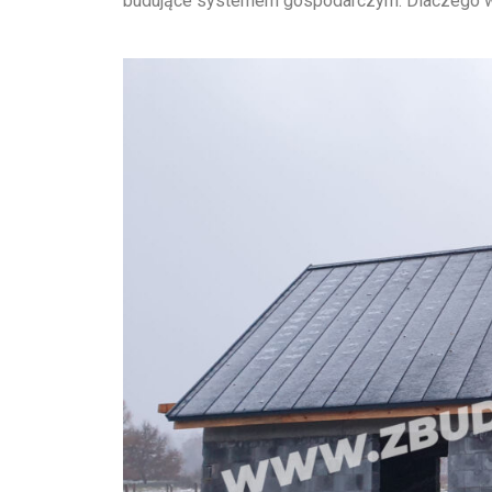
budujące systemem gospodarczym. Dlaczego war