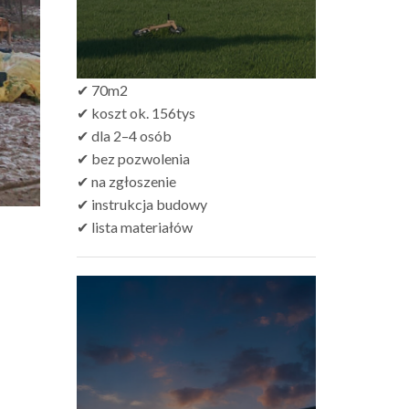
✔ 70m2
✔ koszt ok. 156tys
✔ dla 2–4 osób
✔ bez pozwolenia
✔ na zgłoszenie
✔ instrukcja budowy
✔ lista materiałów