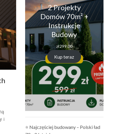
2 Projekty
Domów 70m² +
Instrukcje
Budowy
zł
299.00
Kup teraz
ch
ną
y i
⭐ Najczęściej budowany – Polski ład