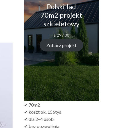
Polski ład
70m2 projekt
szkieletowy
zł
299.00
Zobacz projekt
✔ 70m2
✔ koszt ok. 156tys
✔ dla 2–4 osób
✔ bez pozwolenia