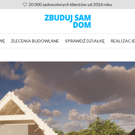
Pomoc po zakupie projektu, nie zostaniesz sam
WĘ
ZLECENIA BUDOWLANE
SPRAWDŹ DZIAŁKĘ
REALIZACJ