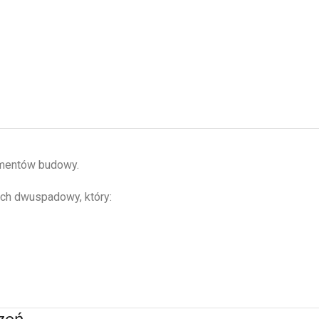
ementów budowy.
ach dwuspadowy, który:
zeń