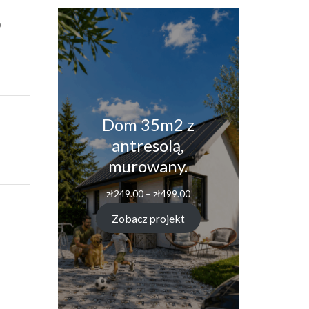
o
Dom 35m2 z
antresolą,
murowany.
zł
249.00
–
zł
499.00
Zobacz projekt