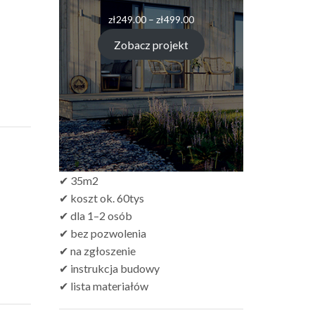
zł
249.00
–
zł
499.00
Zobacz projekt
✔ 35m2
✔ koszt ok. 60tys
✔ dla 1–2 osób
✔ bez pozwolenia
✔ na zgłoszenie
✔ instrukcja budowy
✔ lista materiałów