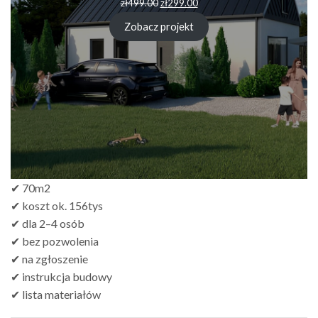
zł
499.00
zł
299.00
Zobacz projekt
✔ 70m2
✔ koszt ok. 156tys
✔ dla 2–4 osób
✔ bez pozwolenia
✔ na zgłoszenie
✔ instrukcja budowy
✔ lista materiałów