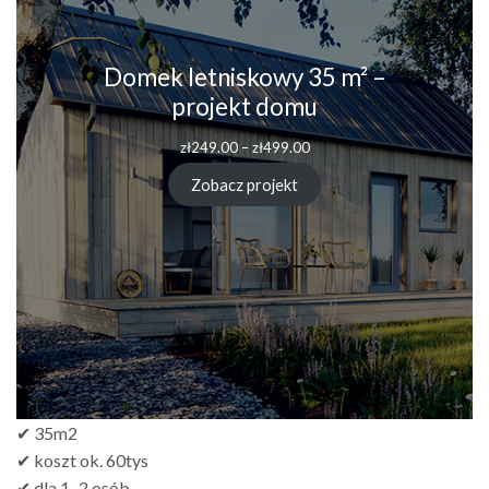
Domek letniskowy 35 m² –
projekt domu
zł
249.00
–
zł
499.00
Zobacz projekt
✔ 35m2
✔ koszt ok. 60tys
✔ dla 1–2 osób