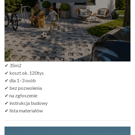
✔ 35m2
✔ koszt ok. 120tys
✔ dla 1–3 osób
✔ bez pozwolenia
✔ na zgłoszenie
✔ instrukcja budowy
✔ lista materiałów