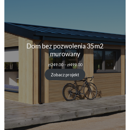
Dom bez pozwolenia 35m2
murowany
zł
249.00
–
zł
499.00
Zobacz projekt