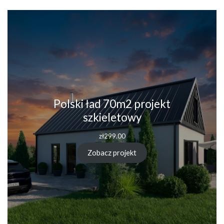
Polski ład 70m2 projekt
szkieletowy
zł
299.00
Zobacz projekt