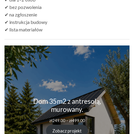
✔ bez pozwolenia
✔ na zgłoszenie
✔ instrukcja budowy
✔ lista materiałów
Dom 35m2 z antresolą,
murowany.
zł
249.00
–
zł
499.00
Zobacz projekt