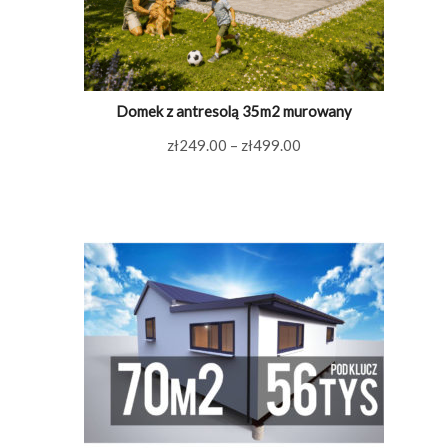
Domek z antresolą 35m2 murowany
Zakres
zł
249.00
–
zł
499.00
cen:
od
zł249.00
do
zł499.00