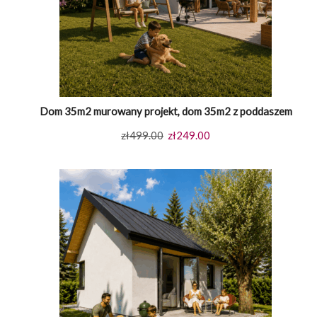
Dom 35m2 murowany projekt, dom 35m2 z poddaszem
Pierwotna
Aktualna
zł
499.00
zł
249.00
cena
cena
wynosiła:
wynosi:
zł499.00.
zł249.00.