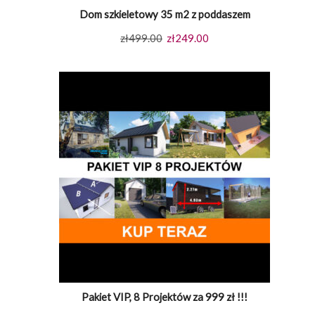
Dom szkieletowy 35 m2 z poddaszem
Pierwotna
Aktualna
zł
499.00
zł
249.00
cena
cena
wynosiła:
wynosi:
zł499.00.
zł249.00.
Pakiet VIP, 8 Projektów za 999 zł !!!