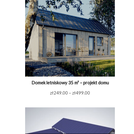
Domek letniskowy 35 m² – projekt domu
Zakres
zł
249.00
–
zł
499.00
cen:
od
zł249.00
do
zł499.00