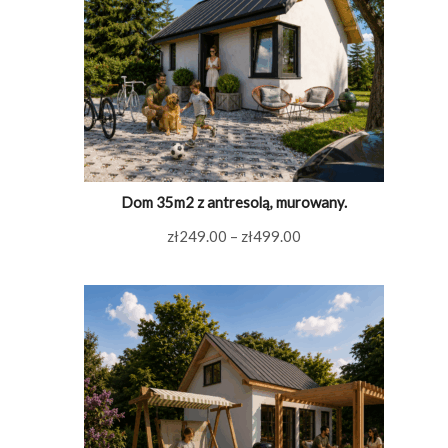
Dom 35m2 z antresolą, murowany.
Zakres
zł
249.00
–
zł
499.00
cen:
od
zł249.00
do
zł499.00