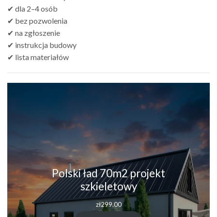
✔ dla 2–4 osób
✔ bez pozwolenia
✔ na zgłoszenie
✔ instrukcja budowy
✔ lista materiałów
Polski ład 70m2 projekt
szkieletowy
zł
299.00