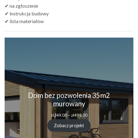
✔ na zgłoszenie
✔ instrukcja budowy
✔ lista materiałów
Dom bez pozwolenia 35m2
murowany
zł
249.00
–
zł
499.00
Zobacz projekt