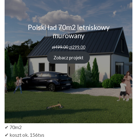
Polski ład 70m2 letniskowy
murowany
zł
499.00
zł
299.00
Zobacz projekt
✔ 70m2
✔ koszt ok. 156tys