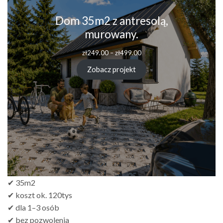
Dom 35m2 z antresolą,
murowany.
zł
249.00
–
zł
499.00
Zobacz projekt
✔ 35m2
✔ koszt ok. 120tys
✔ dla 1–3 osób
✔ bez pozwolenia