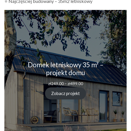
⭐ Najczęściej budowany – 35m2 letniskowy
Domek letniskowy 35 m² –
projekt domu
zł
249.00
–
zł
499.00
Zobacz projekt