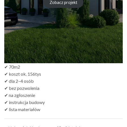
Zobacz projekt
✔ 70m2
✔ koszt ok. 156tys
✔ dla 2–4 osób
✔ bez pozwolenia
✔ na zgłoszenie
✔ instrukcja budowy
✔ lista materiałów