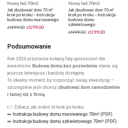
Nowy ład 70m2
Nowy ład 70m2
Jak zbudować dom 70 m²
Jak zbudować dom 70 m²
krok po kroku – instrukcja
krok po kroku – instrukcja
budowy domu murowanego
budowy domu
szkieletowego
zł
499.00
zł
299.00
zł
499.00
zł
299.00
Podsumowanie
Rok 2026 przyniesie kolejną falę uproszczeń dla
inwestorów.
Budowa domu bez pozwolenia
stanie się
jeszcze łatwiejsza i bardziej dostępna.
To idealny moment, by rozpocząć swoją inwestycję —
szczególnie jeśli chcesz
zbudować dom samodzielnie
i taniej niż z firmą
.
👉 Zobacz, jak zrobić to krok po kroku:
➡️
Instrukcja budowy domu murowanego 70m² (PDF)
➡️
Instrukcja budowy domu szkieletowego 70m² (PDF)