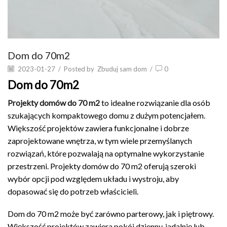
Dom do 70m2
2023-01-27
/
Posted by
Zbuduj sam dom
/
0
Dom do 70m2
Projekty domów do 70 m2
to idealne rozwiązanie dla osób
szukających kompaktowego domu z dużym potencjałem.
Większość projektów zawiera funkcjonalne i dobrze
zaprojektowane wnętrza, w tym wiele przemyślanych
rozwiązań, które pozwalają na optymalne wykorzystanie
przestrzeni. Projekty domów do 70 m2 oferują szeroki
wybór opcji pod względem układu i wystroju, aby
dopasować się do potrzeb właścicieli.
Dom do 70 m2 może być zarówno parterowy, jak i piętrowy.
Większość projektów zawiera pokój dzienny, jadalnię lub