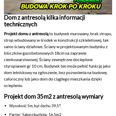
Dom z antresolą kilka informacji
technicznych
Projekt domu z antresolą
to budynek murowany, brak stropu,
strop wbudowany w środek w konstrukcji szkieletowej, tak
samo ściany działowe. Ściany w projektowanym budynku z
bloczków gazobetonowych 18cm na zaprawie
cienkowarstwowej. Ściany zewnętrzne docieplone
styropianem gr 10 cm. Budynek ten może pełnić funkcję jako
dom letniskowy na zgłoszenie, bez pozwolenia na budowę,
całoroczny lub jako dom do ciągłego mieszkania dzięki
ociepleniu.
Projekt dom 35m2 z antresolą wymiary
Wysokość 5m, kąt dachu 39,5°.
Parter: Salon+kuchnia: 16,5m2