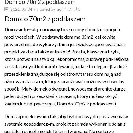
Dom do 70m2 z poddaszem
2021-06-04
/
Posted by
admin
/
0
Dom do 70m2 z poddaszem
Dom z antresolą murowany
to skromny domek o sporych
możliwościach. W podstawie dom ma 35m2, całkowita
powierzchnia do wykorzystania jest większa, ponieważ nasz
projekt zakłada także antresolę! Prosta, klasyczna bryła,
która pozwoli na szybką i ekonomiczną budowę podkreślona
została jasnymi kolorami elewacji, nadaje to elegancji, a duże
przeszklenia znajdujące się od strony tarasu dominują nad
ażurowym tarasem, który zaaranżować możemy w dowolny
sposób. Mały domek o świetnej, nowoczesnej architekturze,
pełen dużych przeszkleń z tarasem, który możesz okryć
żaglem lub np. pnączem. ( Dom do 70m2 z poddaszem )
Dom zaprojektowano tak, aby był możliwy do postawienia w
systemie gospodarczym, projekt zakłada wykonanie ścian z
pustaka i ocieplenie ich 15 cm styropianu. Na parterze