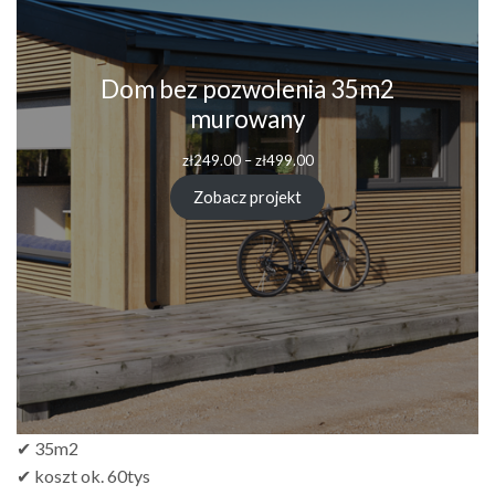
Dom bez pozwolenia 35m2
murowany
zł
249.00
–
zł
499.00
Zobacz projekt
✔ 35m2
✔ koszt ok. 60tys