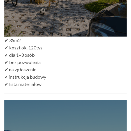
✔ 35m2
✔ koszt ok. 120tys
✔ dla 1–3 osób
✔ bez pozwolenia
✔ na zgłoszenie
✔ instrukcja budowy
✔ lista materiałów