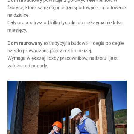
Dom modułowy
powstaje z gotowych elementów w
fabryce, które są następnie transportowane i montowane
na działce.
Cały proces trwa od kilku tygodni do maksymalnie kilku
miesięcy.
Dom murowany
to tradycyjna budowa – cegła po cegle,
często prowadzona przez rok lub dłużej.
Wymaga większej liczby pracowników, nadzoru i jest
zależna od pogody.