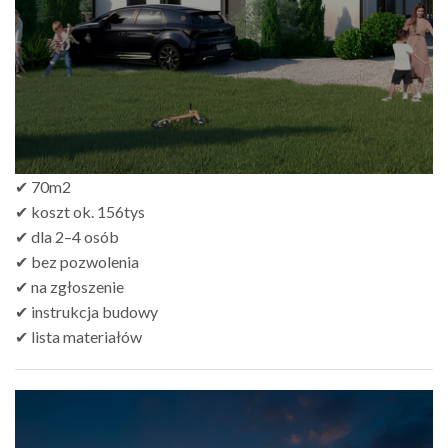
✔ 70m2
✔ koszt ok. 156tys
✔ dla 2–4 osób
✔ bez pozwolenia
✔ na zgłoszenie
✔ instrukcja budowy
✔ lista materiałów