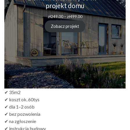
projekt domu
zł
249.00
–
zł
499.00
Zobacz projekt
✔ 35m2
✔ koszt ok. 60tys
✔ dla 1–2 osób
✔ bez pozwolenia
✔ na zgłoszenie
✔ instrukcja budowy