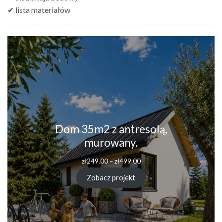
✔ lista materiałów
Dom 35m2 z antresolą,
murowany.
zł
249.00
–
zł
499.00
Zobacz projekt