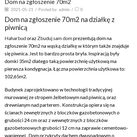
Dom na zgłoszenie 70m2
2021-05-21
/
Posted by
admin
/
0
Dom na zgłoszenie 70m2 na działkę z
piwnicą
Haharbud
oraz
Zbuduj sam dom
prezentują dom na
zgłoszenie 70m2 na wąską działkę w którym także znajduje
się piwnica. Jest to bardzo prosta bryła. Inspiracją były
domki 35m2 dlatego taką powierzchnię użytkową ma
pierwsza kondygnacja. Łączna powierzchnia użytkowa to:
102,65m2.
Budynek zaprojektowano w technologii tradycyjnej
murowanej ze stropem żelbetowym nad piwnicą, oraz
drewnianym nad parterem . Konstrukcja opiera się na
ścianach zewnętrznych z bloczków gazobetonowych o
grubości 24 cm oraz z wewnętrznych z bloczków
gazobetonowych grubości 12 cm na zaprawie cementowo-
wapiennej . Dom przykryty dachem dwuspadowym o