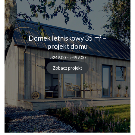
Domek letniskowy 35 m² –
projekt domu
zł
249.00
–
zł
499.00
Zobacz projekt