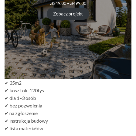
zł
249.00
–
zł
499.00
Zobacz projekt
✔ 35m2
✔ koszt ok. 120tys
✔ dla 1–3 osób
✔ bez pozwolenia
✔ na zgłoszenie
✔ instrukcja budowy
✔ lista materiałów