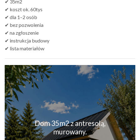
✔ 35m2
✔ koszt ok. 60tys
✔ dla 1–2 osób
✔ bez pozwolenia
✔ na zgłoszenie
✔ instrukcja budowy
✔ lista materiałów
Dom 35m2 z antresolą,
murowany.