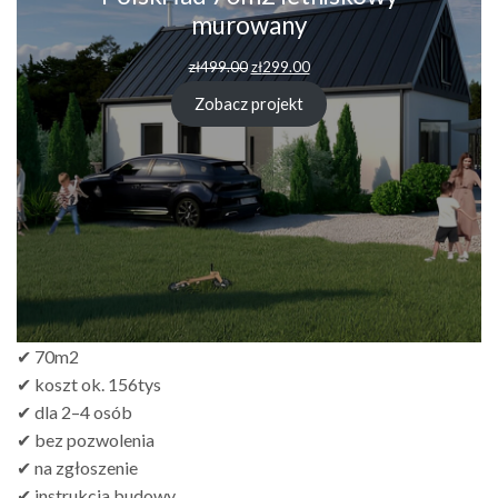
murowany
zł
499.00
zł
299.00
Zobacz projekt
✔ 70m2
✔ koszt ok. 156tys
✔ dla 2–4 osób
✔ bez pozwolenia
✔ na zgłoszenie
✔ instrukcja budowy