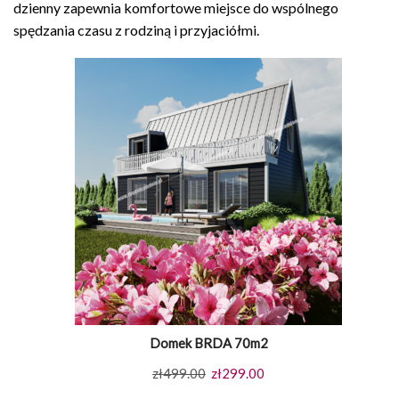
dzienny zapewnia komfortowe miejsce do wspólnego
spędzania czasu z rodziną i przyjaciółmi.
Domek BRDA 70m2
Pierwotna
Aktualna
zł
499.00
zł
299.00
cena
cena