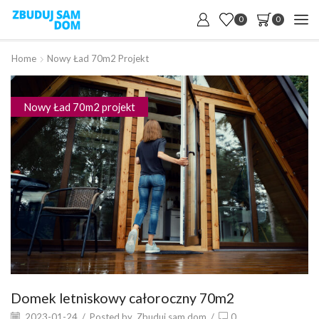
0
0
Home
Nowy Ład 70m2 Projekt
Nowy Ład 70m2 projekt
Domek letniskowy całoroczny 70m2
2023-01-24
/
Posted by
Zbuduj sam dom
/
0