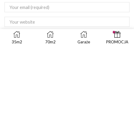
Save my name, email, and website in this browser for the
35m2
70m2
Garaże
PROMOCJA
next time I comment.
SEARCH
SEAR