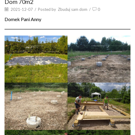
Dom 70m2
2021-12-07
/
Posted by
Zbuduj sam dom
/
0
Domek Pani Anny