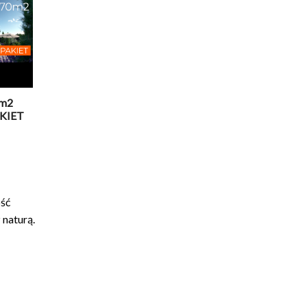
0m2
AKIET
ość
 naturą.