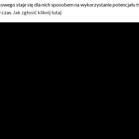
kowego staje się dla nich sposobem na wykorzystanie potencjału t
y czas.
Jak zgłosić kliknij tutaj