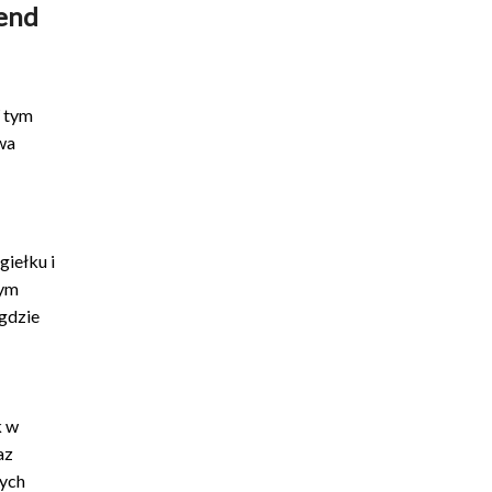
end
 tym
wa
iełku i
żym
 gdzie
k w
az
tych