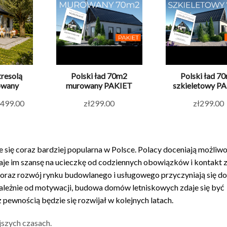
resolą
Polski ład 70m2
Polski ład 7
owany
murowany PAKIET
szkieletowy P
Zakres
499.00
zł
299.00
zł
299.00
cen:
od
zł249.00
ię coraz bardziej popularna w Polsce. Polacy doceniają możliw
do
je im szansę na ucieczkę od codziennych obowiązków i kontakt z
zł499.00
 oraz rozwój rynku budowlanego i usługowego przyczyniają się do
zależnie od motywacji, budowa domów letniskowych zdaje się być
pewnością będzie się rozwijał w kolejnych latach.
szych czasach.