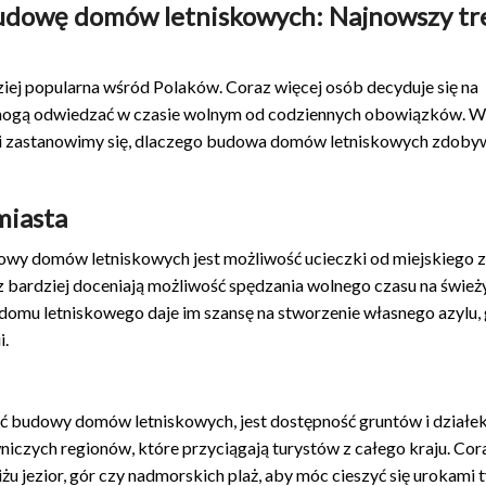
budowę domów letniskowych: Najnowszy tr
iej popularna wśród Polaków. Coraz więcej osób decyduje się na
 mogą odwiedzać w czasie wolnym od codziennych obowiązków. W
i i zastanowimy się, dlaczego budowa domów letniskowych zdoby
miasta
y domów letniskowych jest możliwość ucieczki od miejskiego zg
az bardziej doceniają możliwość spędzania wolnego czasu na świe
 domu letniskowego daje im szansę na stworzenie własnego azylu,
i.
ć budowy domów letniskowych, jest dostępność gruntów i działe
niczych regionów, które przyciągają turystów z całego kraju. Cor
żu jezior, gór czy nadmorskich plaż, aby móc cieszyć się urokami 