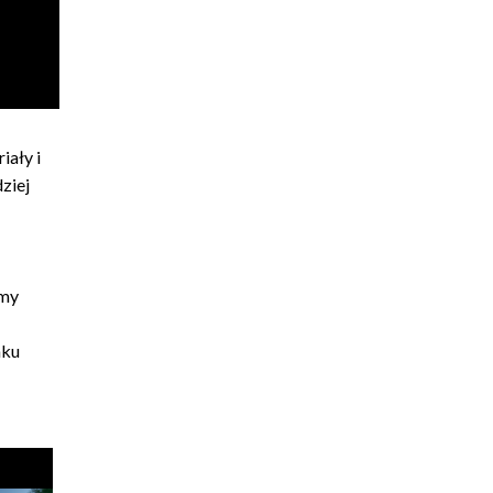
iały i
ziej
omy
nku