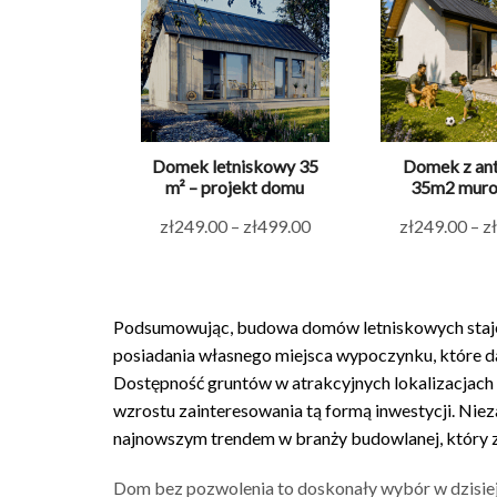
Domek letniskowy 35
Domek z ant
m² – projekt domu
35m2 mur
Zakres
zł
249.00
–
zł
499.00
zł
249.00
–
zł
cen:
od
zł249.00
Podsumowując, budowa domów letniskowych staje s
do
posiadania własnego miejsca wypoczynku, które da
zł499.00
Dostępność gruntów w atrakcyjnych lokalizacjach
wzrostu zainteresowania tą formą inwestycji. Nie
najnowszym trendem w branży budowlanej, który z 
Dom bez pozwolenia to doskonały wybór w dzisiej