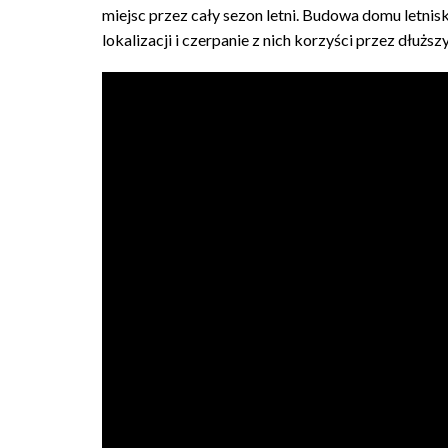
miejsc przez cały sezon letni. Budowa domu letnis
lokalizacji i czerpanie z nich korzyści przez dłuższ