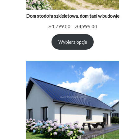
Dom stodoła szkieletowa, dom tani w budowie
Zakres
zł
1,799.00
–
zł
4,999.00
cen:
Wybierz opcje
od
zł1,799.00
do
zł4,999.00