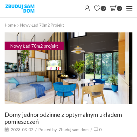
0
0
Home
Nowy Ład 70m2 Projekt
Nowy Ład 70m2 projekt
Domy jednorodzinne z optymalnym układem
pomieszczeń
2023-03-02
/
Posted by
Zbuduj sam dom
/
0