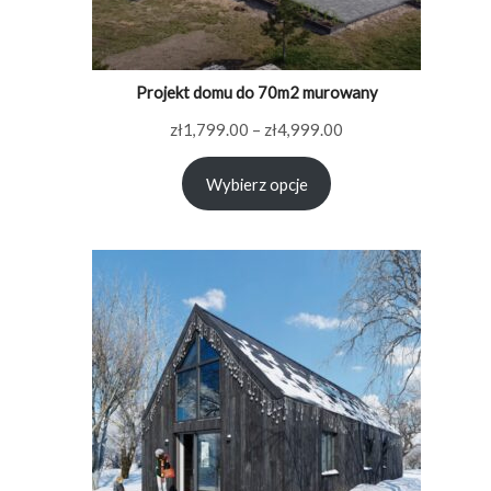
Projekt domu do 70m2 murowany
Zakres
zł
1,799.00
–
zł
4,999.00
cen:
Wybierz opcje
od
zł1,799.00
do
zł4,999.00