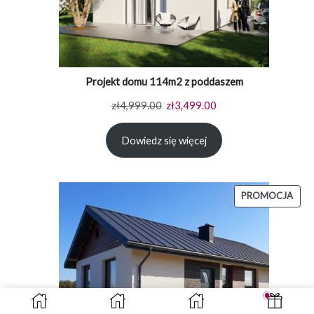
Projekt domu 114m2 z poddaszem
Pierwotna
Aktualna
zł
4,999.00
zł
3,499.00
cena
cena
Dowiedz się więcej
wynosiła:
wynosi:
zł4,999.00.
zł3,499.00.
PRO
PROMOCJA
W
PRO