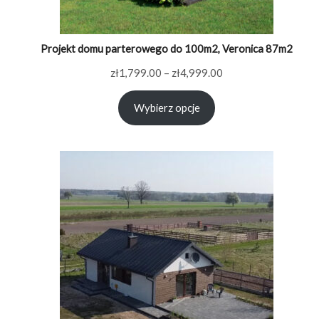
Projekt domu parterowego do 100m2, Veronica 87m2
Zakres
zł
1,799.00
–
zł
4,999.00
cen:
Wybierz opcje
od
zł1,799.00
do
zł4,999.00