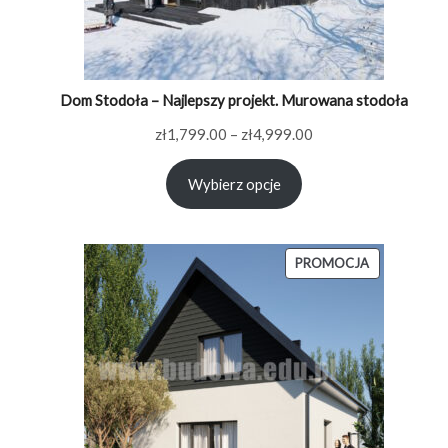
Dom Stodoła – Najlepszy projekt. Murowana stodoła
Zakres
zł
1,799.00
–
zł
4,999.00
cen:
Wybierz opcje
od
zł1,799.00
do
zł4,999.00
PRODUKT
PROMOCJA
W
PROMOCJI