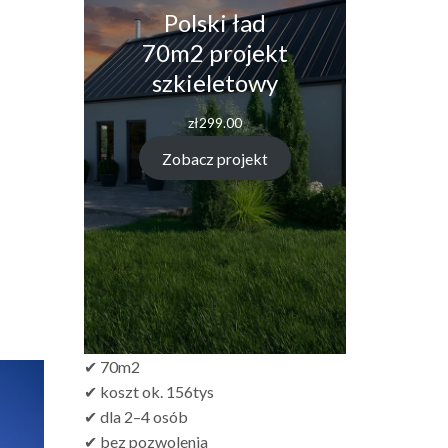
Polski ład
70m2 projekt
szkieletowy
zł
299.00
Zobacz projekt
✔ 70m2
✔ koszt ok. 156tys
✔ dla 2–4 osób
✔ bez pozwolenia