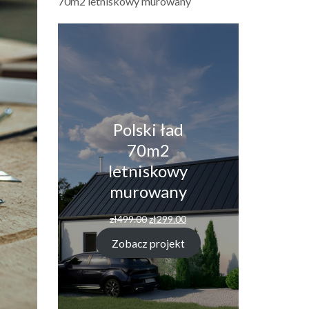
70m2 letniskowy murowany
Polski ład
70m2
letniskowy
murowany
zł
499.00
zł
299.00
Zobacz projekt