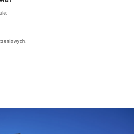
ule:
ńczeniowych
.