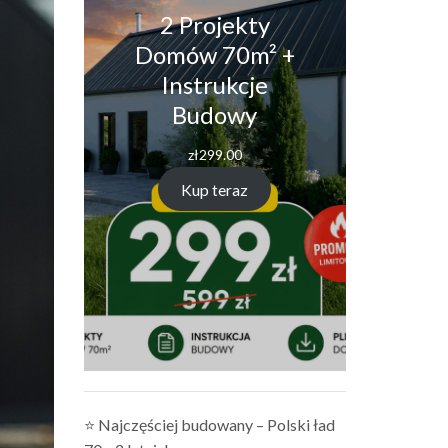
2 Projekty
Domów 70m² +
Instrukcje
Budowy
zł
299.00
Kup teraz
⭐ Najczęściej budowany – Polski ład