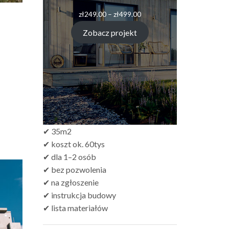
zł
249.00
–
zł
499.00
Zobacz projekt
✔ 35m2
✔ koszt ok. 60tys
✔ dla 1–2 osób
✔ bez pozwolenia
✔ na zgłoszenie
✔ instrukcja budowy
✔ lista materiałów