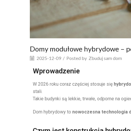
Domy modułowe hybrydowe – poł
2025-12-09
/
Posted by
Zbuduj sam dom
Wprowadzenie
W 2026 roku coraz częściej stosuje się
hybryd
stali.
Takie budynki są lekkie, trwałe, odporne na ogi
Dom hybrydowy to
nowoczesna technologia 
Czym jest konstrukcja hybryd