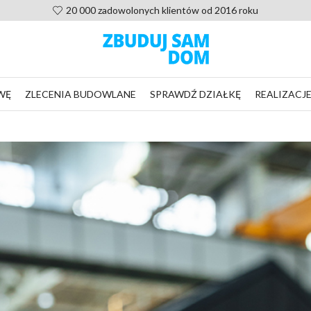
Pomoc po zakupie projektu, nie zostaniesz sam
WĘ
ZLECENIA BUDOWLANE
SPRAWDŹ DZIAŁKĘ
REALIZACJ