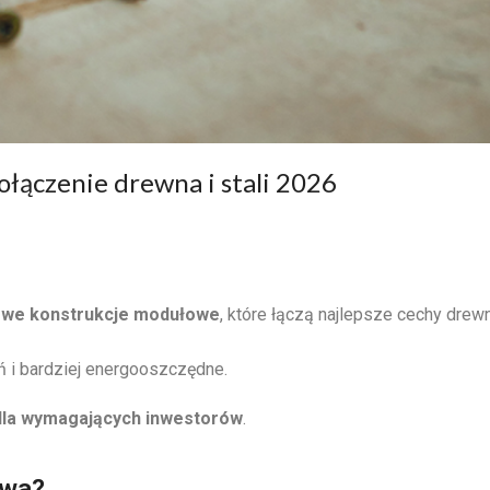
ączenie drewna i stali 2026
owe konstrukcje modułowe
, które łączą najlepsze cechy drewn
eń i bardziej energooszczędne.
dla wymagających inwestorów
.
owa?