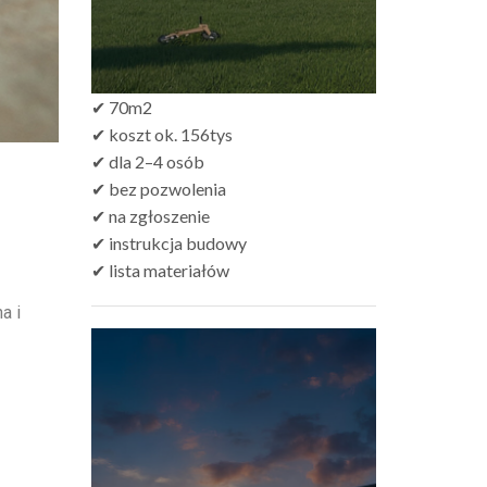
✔ 70m2
✔ koszt ok. 156tys
✔ dla 2–4 osób
✔ bez pozwolenia
✔ na zgłoszenie
✔ instrukcja budowy
✔ lista materiałów
a i