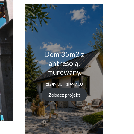
Dom 35m2 z
antresolą,
murowany.
zł
249.00
–
zł
499.00
Zobacz projekt