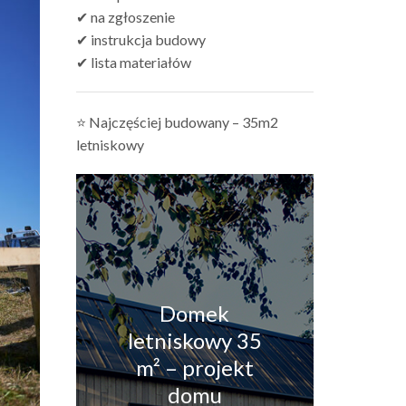
✔ na zgłoszenie
✔ instrukcja budowy
✔ lista materiałów
⭐ Najczęściej budowany – 35m2
letniskowy
Domek
letniskowy 35
m² – projekt
domu