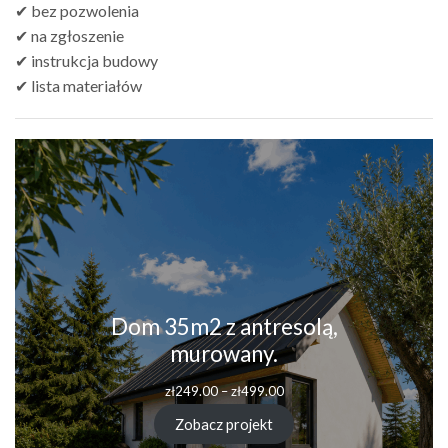
✔ bez pozwolenia
✔ na zgłoszenie
✔ instrukcja budowy
✔ lista materiałów
Dom 35m2 z antresolą,
murowany.
zł
249.00
–
zł
499.00
Zobacz projekt