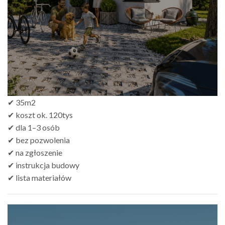
✔ 35m2
✔ koszt ok. 120tys
✔ dla 1–3 osób
✔ bez pozwolenia
✔ na zgłoszenie
✔ instrukcja budowy
✔ lista materiałów