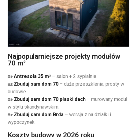
Najpopularniejsze projekty modułów
70 m²
🏡
Antresola 35 m²
– salon + 2 sypialnie.
🏡
Zbuduj sam dom 70
– duże przeszklenia, prosty w
budowie.
🏡
Zbuduj sam dom 70 płaski dach
– murowany moduł
w stylu skandynawskim.
🏡
Zbuduj sam dom Brda
– wersja z na działki i
wypoczynek.
Koszty budowy w 2026 roku