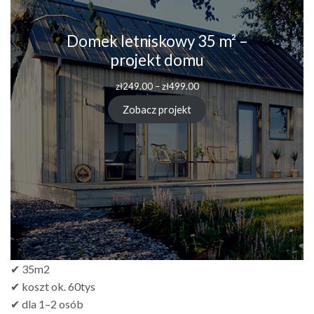
Domek letniskowy 35 m² –
projekt domu
zł
249.00
–
zł
499.00
Zobacz projekt
✔ 35m2
✔ koszt ok. 60tys
✔ dla 1–2 osób