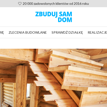
Pomoc po zakupie projektu, nie zostaniesz sam
WĘ
ZLECENIA BUDOWLANE
SPRAWDŹ DZIAŁKĘ
REALIZACJ