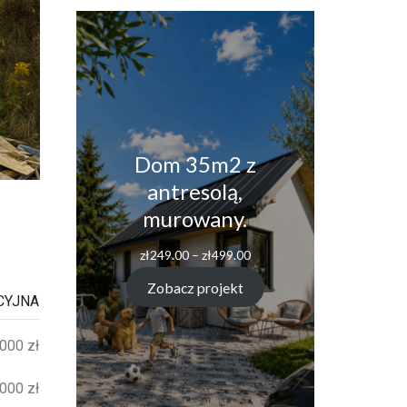
Dom 35m2 z
antresolą,
murowany.
zł
249.00
–
zł
499.00
Zobacz projekt
CYJNA
000 zł
000 zł