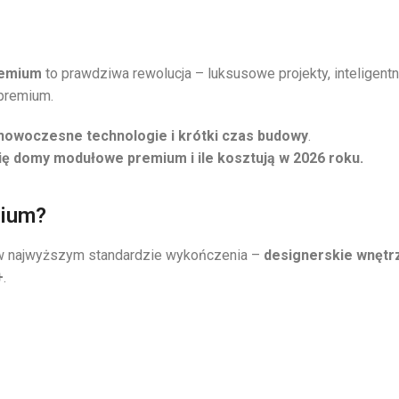
remium
to prawdziwa rewolucja – luksusowe projekty, inteligent
 premium.
nowoczesne technologie i krótki czas budowy
.
ię domy modułowe premium i ile kosztują w 2026 roku.
mium?
 w najwyższym standardzie wykończenia –
designerskie wnętr
+
.