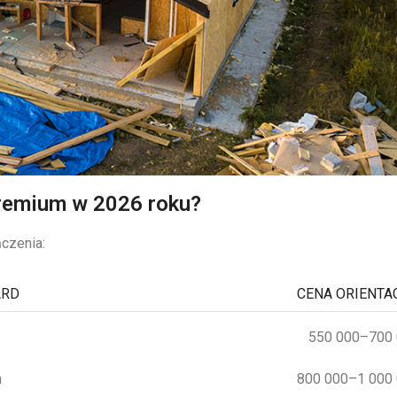
remium w 2026 roku?
ńczenia:
ARD
CENA ORIENTA
550 000–700 
m
800 000–1 000 