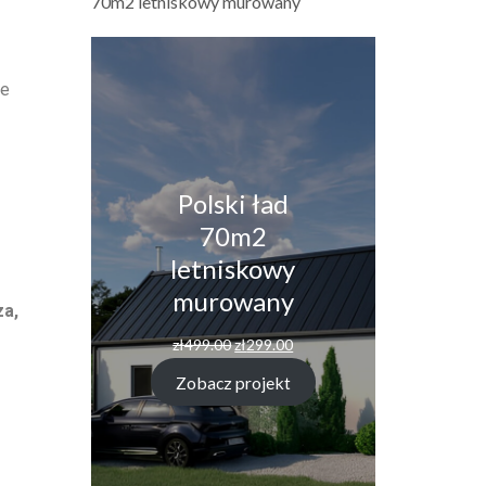
70m2 letniskowy murowany
ne
Polski ład
70m2
letniskowy
murowany
za,
zł
499.00
zł
299.00
Zobacz projekt