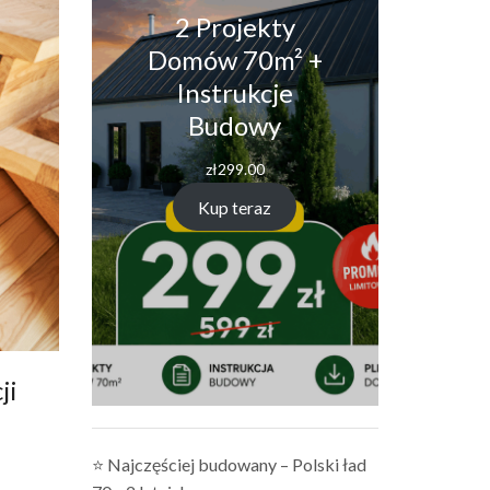
2 Projekty
Domów 70m² +
Instrukcje
Budowy
zł
299.00
Kup teraz
ji
⭐ Najczęściej budowany – Polski ład