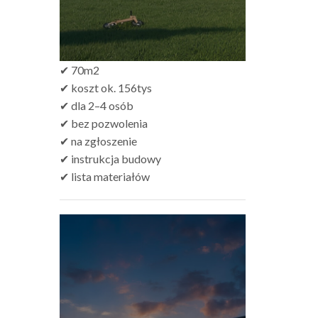
✔ 70m2
✔ koszt ok. 156tys
✔ dla 2–4 osób
✔ bez pozwolenia
✔ na zgłoszenie
✔ instrukcja budowy
✔ lista materiałów