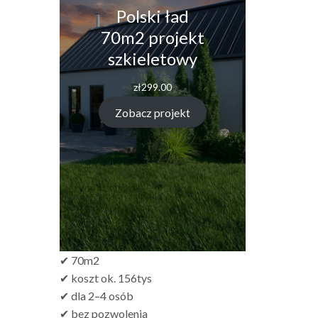
Polski ład
70m2 projekt
szkieletowy
zł
299.00
Zobacz projekt
✔ 70m2
✔ koszt ok. 156tys
✔ dla 2–4 osób
✔ bez pozwolenia