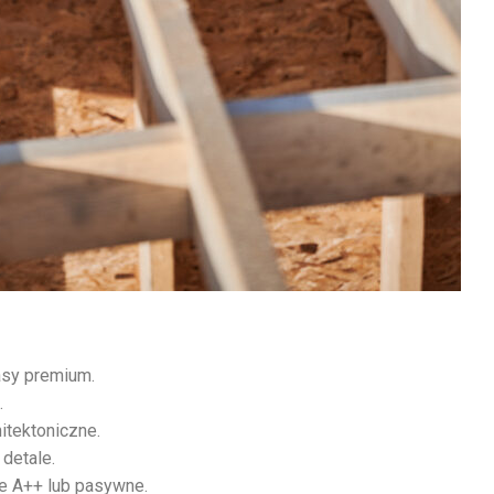
asy premium.
.
hitektoniczne.
detale.
e A++ lub pasywne.