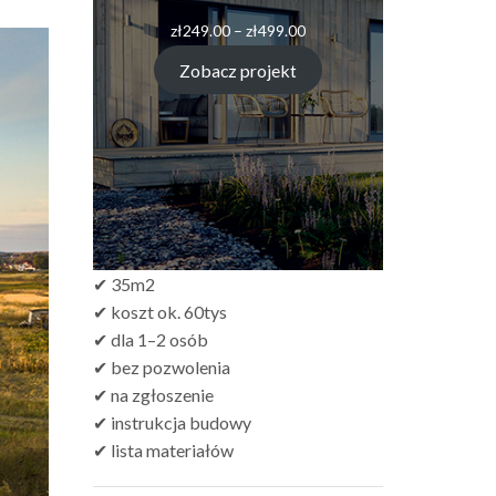
zł
249.00
–
zł
499.00
Zobacz projekt
✔ 35m2
✔ koszt ok. 60tys
✔ dla 1–2 osób
✔ bez pozwolenia
✔ na zgłoszenie
✔ instrukcja budowy
✔ lista materiałów