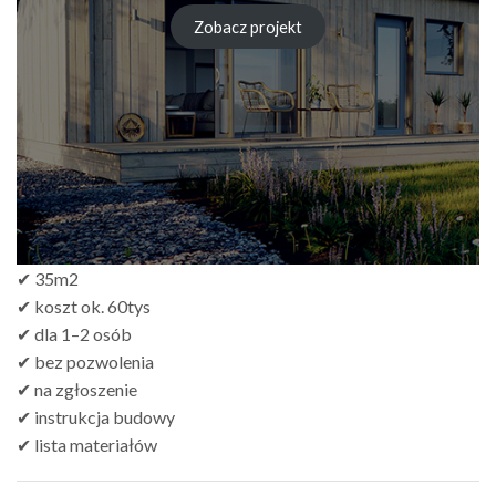
Zobacz projekt
✔ 35m2
✔ koszt ok. 60tys
✔ dla 1–2 osób
✔ bez pozwolenia
✔ na zgłoszenie
✔ instrukcja budowy
✔ lista materiałów