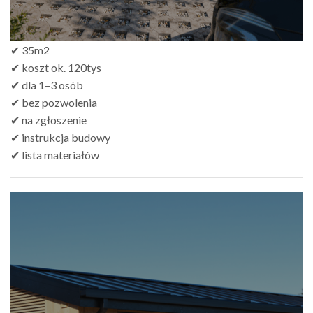
✔ 35m2
✔ koszt ok. 120tys
✔ dla 1–3 osób
✔ bez pozwolenia
✔ na zgłoszenie
✔ instrukcja budowy
✔ lista materiałów