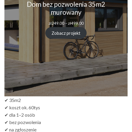
Dom bez pozwolenia 35m2
murowany
zł
249.00
–
zł
499.00
Zobacz projekt
✔ 35m2
✔ koszt ok. 60tys
✔ dla 1–2 osób
✔ bez pozwolenia
✔ na zgłoszenie