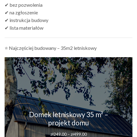
✔ bez pozwolenia
✔ na zgłoszenie
✔ instrukcja budowy
✔ lista materiałów
⭐ Najczęściej budowany – 35m2 letniskowy
Domek letniskowy 35 m² –
projekt domu
zł
249.00
–
zł
499.00