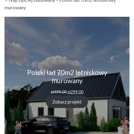
murowany
Polski ład 70m2 letniskowy
murowany
zł
499.00
zł
299.00
Zobacz projekt