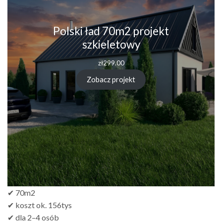
Polski ład 70m2 projekt
szkieletowy
zł
299.00
Zobacz projekt
✔ 70m2
✔ koszt ok. 156tys
✔ dla 2–4 osób