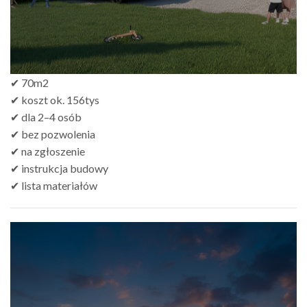
✔ 70m2
✔ koszt ok. 156tys
✔ dla 2–4 osób
✔ bez pozwolenia
✔ na zgłoszenie
✔ instrukcja budowy
✔ lista materiałów