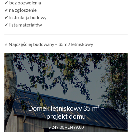
✔ bez pozwolenia
✔ na zgłoszenie
✔ instrukcja budowy
✔ lista materiałów
⭐ Najczęściej budowany – 35m2 letniskowy
Domek letniskowy 35 m² –
projekt domu
zł
249.00
–
zł
499.00