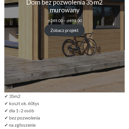
Dom bez pozwolenia 35m2
murowany
zł
249.00
–
zł
499.00
Zobacz projekt
✔ 35m2
✔ koszt ok. 60tys
✔ dla 1–2 osób
✔ bez pozwolenia
✔ na zgłoszenie