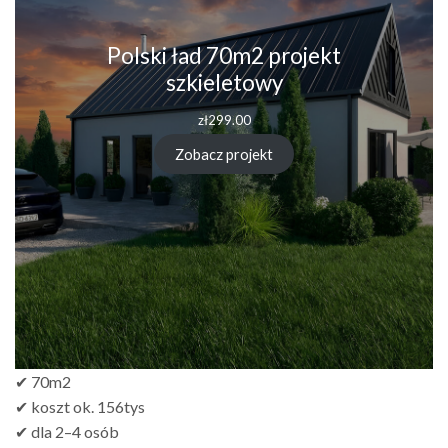
Polski ład 70m2 projekt
szkieletowy
zł
299.00
Zobacz projekt
✔ 70m2
✔ koszt ok. 156tys
✔ dla 2–4 osób