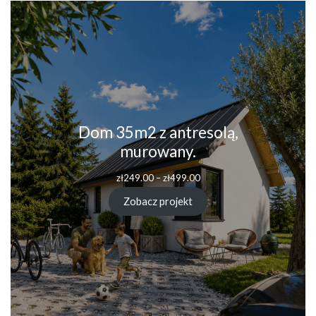
Dom 35m2 z antresolą,
murowany.
zł
249.00
–
zł
499.00
Zobacz projekt