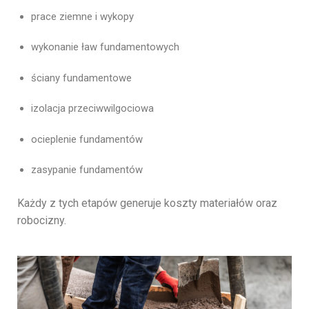
prace
ziemne
i
wykopy
wykonanie
ław
fundamentowych
ściany
fundamentowe
izolacja
przeciwwilgociowa
ocieplenie
fundamentów
zasypanie
fundamentów
Każdy
z
tych
etapów
generuje
koszty
materiałów
oraz
robocizny.