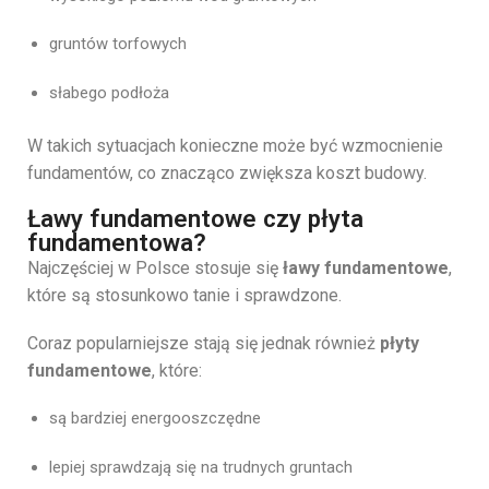
gruntów
torfowych
słabego
podłoża
W
takich
sytuacjach
konieczne
może
być
wzmocnienie
fundamentów,
co
znacząco
zwiększa
koszt
budowy.
Ławy fundamentowe czy płyta
fundamentowa?
Najczęściej
w
Polsce
stosuje
się
ławy
fundamentowe
,
które
są
stosunkowo
tanie
i
sprawdzone.
Coraz
popularniejsze
stają
się
jednak
również
płyty
fundamentowe
,
które:
są
bardziej
energooszczędne
lepiej
sprawdzają
się
na
trudnych
gruntach