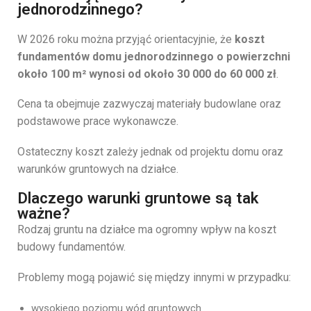
jednorodzinnego?
W
2026
roku
można
przyjąć
orientacyjnie,
że
koszt
fundamentów
domu
jednorodzinnego
o
powierzchni
około
100
m²
wynosi
od
około
30
000
do
60
000
zł
.
Cena
ta
obejmuje
zazwyczaj
materiały
budowlane
oraz
podstawowe
prace
wykonawcze.
Ostateczny
koszt
zależy
jednak
od
projektu
domu
oraz
warunków
gruntowych
na
działce.
Dlaczego warunki gruntowe są tak
ważne?
Rodzaj
gruntu
na
działce
ma
ogromny
wpływ
na
koszt
budowy
fundamentów.
Problemy
mogą
pojawić
się
między
innymi
w
przypadku:
wysokiego
poziomu
wód
gruntowych