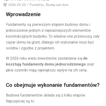
2026-03-20
/
Posted by
Zbuduj sam dom
Wprowadzenie
Fundamenty
są
pierwszym
etapem
budowy
domu
i
jednocześnie
jednym
z
najważniejszych
elementów
konstrukcyjnych
budynku.
To
właśnie
one
przenoszą
cały
ciężar
domu
na
grunt,
dlatego
ich
wykonanie
musi
być
solidne
i
zgodne
z
projektem.
W
2026
roku
wielu
inwestorów
zastanawia
się
ile
kosztują
fundamenty
domu
jednorodzinnego
oraz
jakie
czynniki
mają
największy
wpływ
na
ich
cenę.
Co obejmuje wykonanie fundamentów?
Budowa
fundamentów
składa
się
z
kilku
etapów.
Najczęściej
są
to: