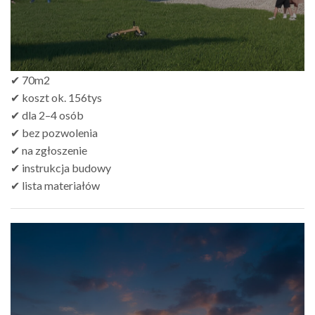
✔ 70m2
✔ koszt ok. 156tys
✔ dla 2–4 osób
✔ bez pozwolenia
✔ na zgłoszenie
✔ instrukcja budowy
✔ lista materiałów