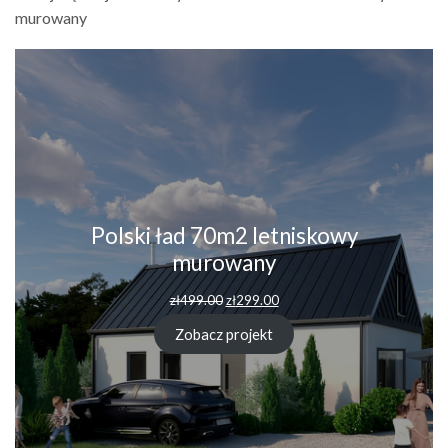
murowany
Polski ład 70m2 letniskowy
murowany
zł
499.00
zł
299.00
Zobacz projekt