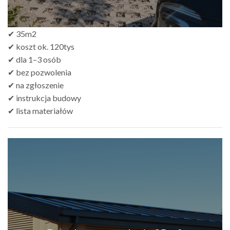
✔ 35m2
✔ koszt ok. 120tys
✔ dla 1–3 osób
✔ bez pozwolenia
✔ na zgłoszenie
✔ instrukcja budowy
✔ lista materiałów