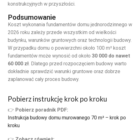
konstrukcyjnych
w
przyszłości.
Podsumowanie
Koszt
wykonania
fundamentów
domu
jednorodzinnego
w
2026
roku
zależy
przede
wszystkim
od
wielkości
budynku,
warunków
gruntowych
oraz
technologii
budowy.
W
przypadku
domu
o
powierzchni
około
100
m²
koszt
fundamentów
może
wynosić
od
około
30
000
do
nawet
60
000
zł
.
Dlatego
przed
rozpoczęciem
budowy
warto
dokładnie
sprawdzić
warunki
gruntowe
oraz
dobrze
zaplanować
cały
proces
budowy.
Pobierz instrukcję krok po kroku
👉
Pobierz poradnik PDF:
Instrukcja budowy domu murowanego 70 m² – krok po
kroku
👉
Zobacz również: