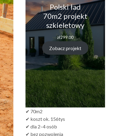
Polski ład
70m2 projekt
szkieletowy
zł
299.00
Zobacz projekt
✔ 70m2
✔ koszt ok. 156tys
✔ dla 2–4 osób
✔ bez pozwolenia