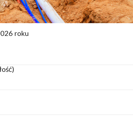
2026 roku
łość)