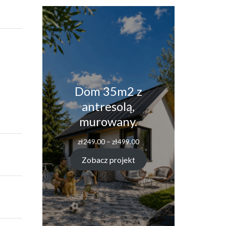
Dom 35m2 z
antresolą,
murowany.
zł
249.00
–
zł
499.00
Zobacz projekt