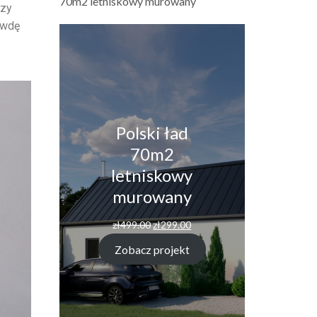
70m2 letniskowy murowany
czy
awdę
Polski ład
70m2
letniskowy
murowany
zł
499.00
zł
299.00
Zobacz projekt