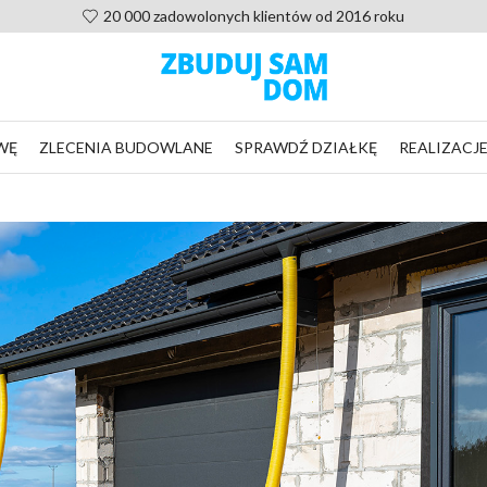
Pomoc po zakupie projektu, nie zostaniesz sam
WĘ
ZLECENIA BUDOWLANE
SPRAWDŹ DZIAŁKĘ
REALIZACJ