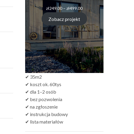
zł
249.00
–
zł
499.00
Zobacz projekt
✔ 35m2
✔ koszt ok. 60tys
✔ dla 1–2 osób
✔ bez pozwolenia
✔ na zgłoszenie
✔ instrukcja budowy
✔ lista materiałów