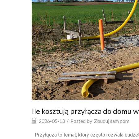
Ile kosztują przyłącza do domu w
2026-05-13
/
Posted by
Zbuduj sam dom
Przyłącza to temat, który często rozwala bud