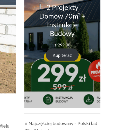
2 Projekty
Domów 70m² +
Instrukcje
Budowy
zł
299.00
Kup teraz
⭐ Najczęściej budowany – Polski ład
Wielu