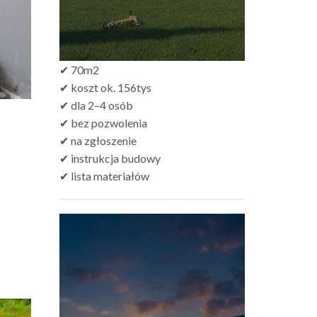
✔ 70m2
✔ koszt ok. 156tys
✔ dla 2–4 osób
✔ bez pozwolenia
✔ na zgłoszenie
✔ instrukcja budowy
✔ lista materiałów