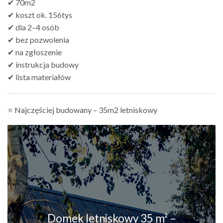
✔ 70m2
✔ koszt ok. 156tys
✔ dla 2–4 osób
✔ bez pozwolenia
✔ na zgłoszenie
✔ instrukcja budowy
✔ lista materiałów
⭐ Najczęściej budowany – 35m2 letniskowy
Domek letniskowy 35 m² –