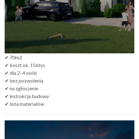
✔ 70m2
✔ koszt ok. 156tys
✔ dla 2–4 osób
✔ bez pozwolenia
✔ na zgłoszenie
✔ instrukcja budowy
✔ lista materiałów