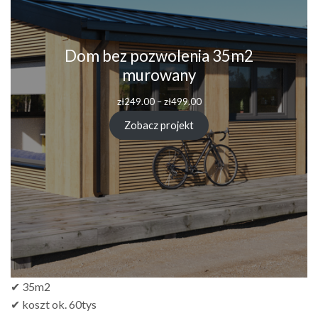
Dom bez pozwolenia 35m2
murowany
zł
249.00
–
zł
499.00
Zobacz projekt
✔ 35m2
✔ koszt ok. 60tys