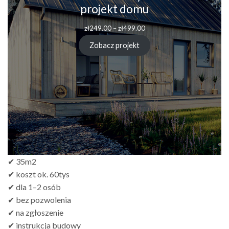
projekt domu
zł
249.00
–
zł
499.00
Zobacz projekt
✔ 35m2
✔ koszt ok. 60tys
✔ dla 1–2 osób
✔ bez pozwolenia
✔ na zgłoszenie
✔ instrukcja budowy