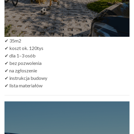
✔ 35m2
✔ koszt ok. 120tys
✔ dla 1–3 osób
✔ bez pozwolenia
✔ na zgłoszenie
✔ instrukcja budowy
✔ lista materiałów