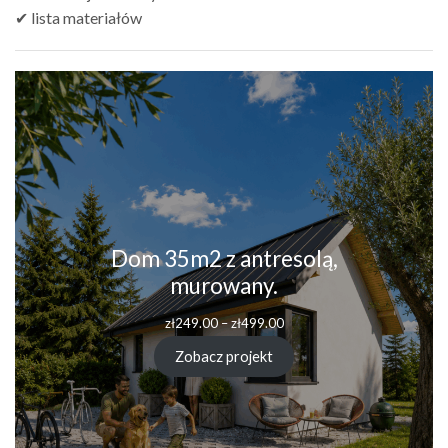
✔ lista materiałów
Dom 35m2 z antresolą,
murowany.
zł
249.00
–
zł
499.00
Zobacz projekt