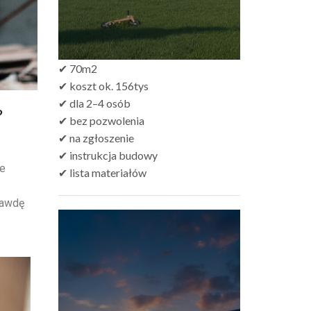
✔ 70m2
✔ koszt ok. 156tys
✔ dla 2–4 osób
?
✔ bez pozwolenia
✔ na zgłoszenie
✔ instrukcja budowy
le
✔ lista materiałów
rawdę