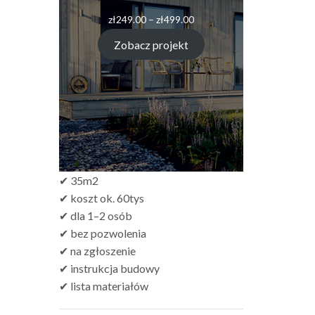
zł
249.00
–
zł
499.00
Zobacz projekt
✔ 35m2
✔ koszt ok. 60tys
✔ dla 1–2 osób
✔ bez pozwolenia
✔ na zgłoszenie
✔ instrukcja budowy
✔ lista materiałów