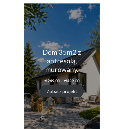
Dom 35m2 z
antresolą,
murowany.
zł
249.00
–
zł
499.00
Zobacz projekt