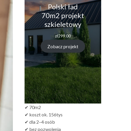
Polski ład
70m2 projekt
szkieletowy
zł
299.00
Zobacz projekt
✔ 70m2
✔ koszt ok. 156tys
✔ dla 2–4 osób
✔ bez pozwolenia