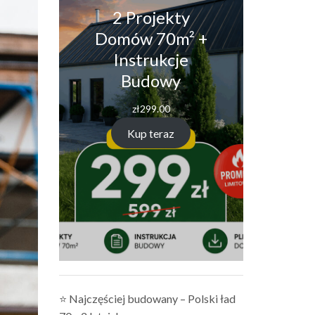
2 Projekty
Domów 70m² +
Instrukcje
Budowy
zł
299.00
Kup teraz
⭐ Najczęściej budowany – Polski ład