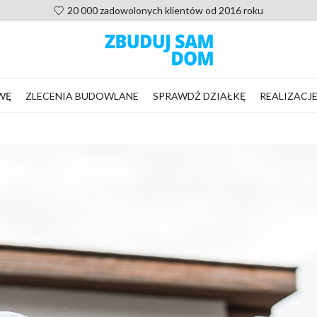
Pomoc po zakupie projektu, nie zostaniesz sam
WĘ
ZLECENIA BUDOWLANE
SPRAWDŹ DZIAŁKĘ
REALIZACJ