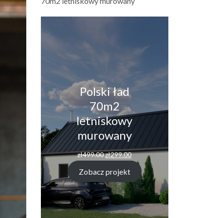
70m2 letniskowy murowany
Polski ład
70m2
letniskowy
murowany
zł
499.00
zł
299.00
Zobacz projekt