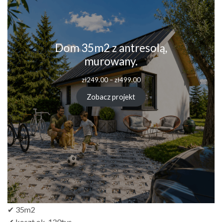
Dom 35m2 z antresolą,
murowany.
zł
249.00
–
zł
499.00
Zobacz projekt
✔ 35m2
✔ koszt ok. 120tys