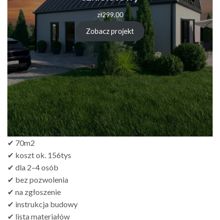
zł
299.00
Zobacz projekt
✔ 70m2
✔ koszt ok. 156tys
✔ dla 2–4 osób
✔ bez pozwolenia
✔ na zgłoszenie
✔ instrukcja budowy
✔ lista materiałów