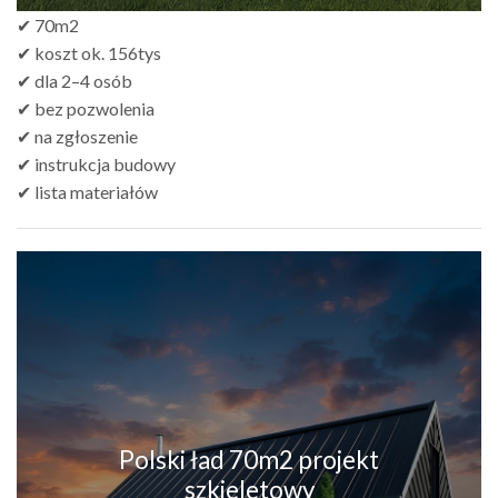
✔ 70m2
✔ koszt ok. 156tys
✔ dla 2–4 osób
✔ bez pozwolenia
✔ na zgłoszenie
✔ instrukcja budowy
✔ lista materiałów
Polski ład 70m2 projekt
szkieletowy