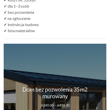
✔ dla 1–3 osób
✔ bez pozwolenia
✔ na zgłoszenie
✔ instrukcja budowy
✔ lista materiałów
Dom bez pozwolenia 35m2
murowany
zł
249.00
–
zł
499.00