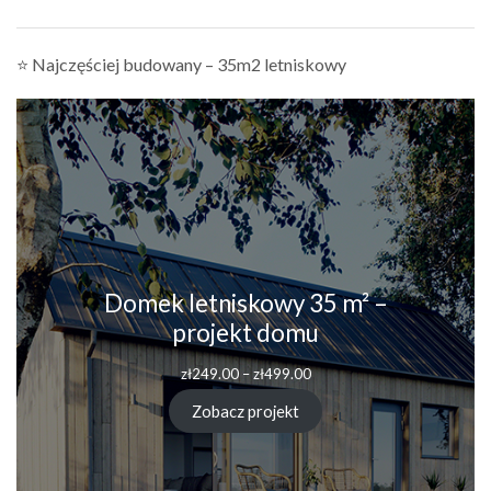
⭐ Najczęściej budowany – 35m2 letniskowy
Domek letniskowy 35 m² –
projekt domu
zł
249.00
–
zł
499.00
Zobacz projekt