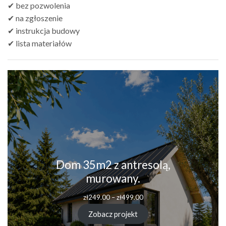
✔ bez pozwolenia
✔ na zgłoszenie
✔ instrukcja budowy
✔ lista materiałów
Dom 35m2 z antresolą,
murowany.
zł
249.00
–
zł
499.00
Zobacz projekt