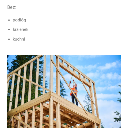
Bez:
podłóg
łazienek
kuchni