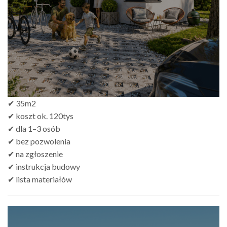
✔ 35m2
✔ koszt ok. 120tys
✔ dla 1–3 osób
✔ bez pozwolenia
✔ na zgłoszenie
✔ instrukcja budowy
✔ lista materiałów