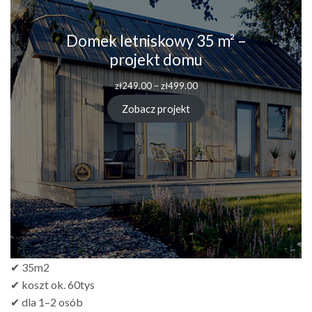
Domek letniskowy 35 m² –
projekt domu
zł
249.00
–
zł
499.00
Zobacz projekt
✔ 35m2
✔ koszt ok. 60tys
✔ dla 1–2 osób